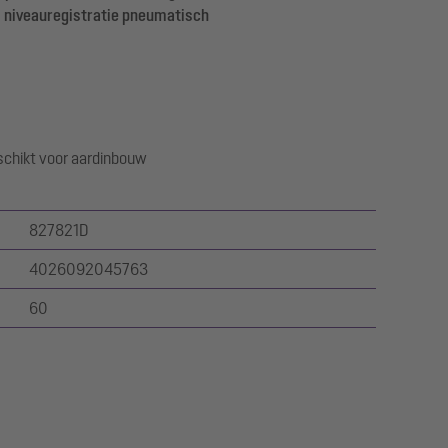
niveauregistratie pneumatisch
hikt voor aardinbouw
827821D
4026092045763
60