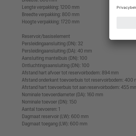
Lengte verpakking: 1200 mm
Breedte verpakking: 800 mm
Hoogte verpakking: 1720 mm
Reservoir/basiselement
Persleidingaansluiting (DN): 32
Persleidingaansluiting (DA): 40 mm
Aansluiting mantelbuis (DN): 100
Ontluchtingsaansluiting (DN): 100
Afstand hart afvoer tot reservoirbodem: 894 mm
Afstand onderkant toevoerbuis tot reservoirbodem: 400
Afstand hart toevoerbuis tot aan reservoirbodem: 455 m
Nominale toevoerdiameter (DA): 160 mm
Nominale toevoer (DN): 150
Aantal toevoeren: 1
Dagmaat reservoir (LW): 600 mm
Dagmaat toegang (LW): 600 mm