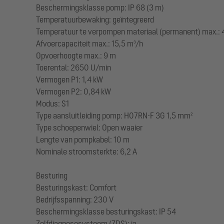
Beschermingsklasse pomp: IP 68 (3 m)
Temperatuurbewaking: geïntegreerd
Temperatuur te verpompen materiaal (permanent) max.: 
Afvoercapaciteit max.: 15,5 m³/h
Opvoerhoogte max.: 9 m
Toerental: 2650 U/min
Vermogen P1: 1,4 kW
Vermogen P2: 0,84 kW
Modus: S1
Type aansluitleiding pomp: H07RN-F 3G 1,5 mm²
Type schoepenwiel: Open waaier
Lengte van pompkabel: 10 m
Nominale stroomsterkte: 6,2 A
Besturing
Besturingskast: Comfort
Bedrijfsspanning: 230 V
Beschermingsklasse besturingskast: IP 54
Zelfdiagnosesysteem (ZDS): ja