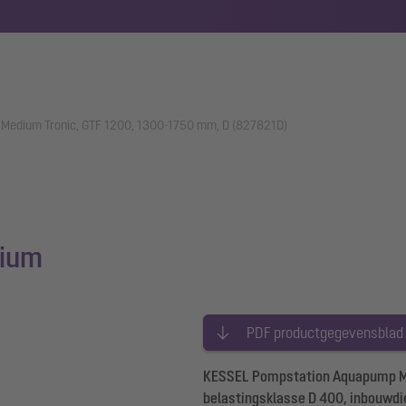
Medium Tronic, GTF 1200, 1300-1750 mm, D (827821D)
ium
PDF productgegevensblad
KESSEL Pompstation Aquapump Medi
belastingsklasse D 400, inbouwd