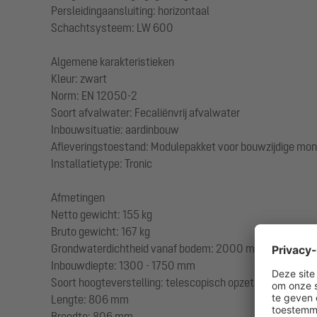
Persleidingaansluiting: horizontaal
Schachtsysteem: LW 600
Algemene karakteristieken
Kleur: zwart
Norm: EN 12050-2
Soort afvalwater: Fecaliënvrij afvalwater
Inbouwsituatie: aardinbouw
Afleveringstoestand: Modulepakket voor bouwzijdige mon
Installatietype: Tronic
Afmetingen
Netto gewicht: 155 kg
Bruto gewicht: 167 kg
Grondwaterdichtheid vanaf bodem: 2000 mm
Inbouwdiepte: 1300 - 1750 mm
Soort hoogteverstelling: telescopisch opzetstuk
Lengte: 806 mm
Breedte: 806 mm