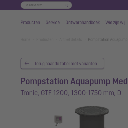
Producten
Service
Ontwerphandboek
Wie zijn wij
Naar de hoofdinhoud gaan
You are here:
Home
Producten
Artikel details
Pompstation Aquapump 
Terug naar de tabel met varianten
Pompstation Aquapump Med
Tronic, GTF 1200, 1300-1750 mm, D