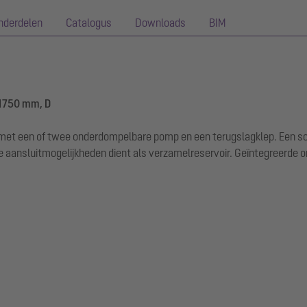
nderdelen
Catalogus
Downloads
BIM
-1750 mm, D
ust met een of twee onderdompelbare pomp en een terugslagklep. Ee
 aansluitmogelijkheden dient als verzamelreservoir. Geïntegreerde 