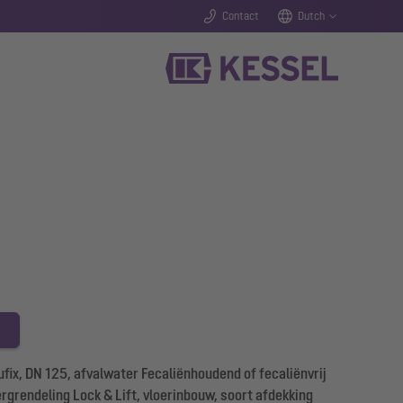
Contact
Dutch
ix, DN 125, afvalwater Fecaliënhoudend of fecaliënvrij
rgrendeling Lock & Lift, vloerinbouw, soort afdekking