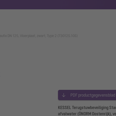
aufix DN 125, Vloerplaat, zwart, Type 2 (730125.10S)
x
PDF productgegevensblad
KESSEL Terugstuwbeveiliging Stauf
afvalwater (ÖNORM Oostenrijk), ve