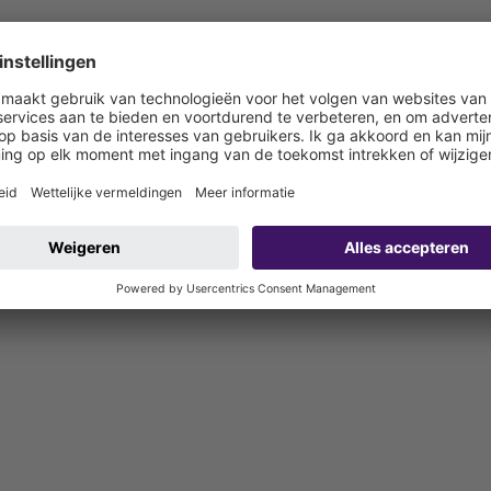
ater (ÖNORM Oostenrijk)
 bouwzijdig aan te sluiten)