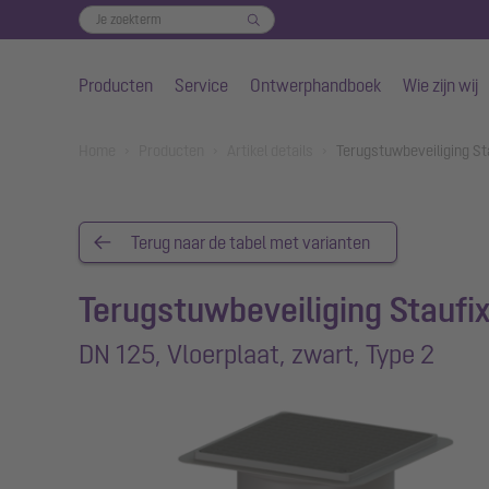
Producten
Service
Ontwerphandboek
Wie zijn wij
Naar de hoofdinhoud gaan
You are here:
Home
Producten
Artikel details
Terugstuwbeveiliging St
Terug naar de tabel met varianten
Terugstuwbeveiliging Staufi
DN 125, Vloerplaat, zwart, Type 2