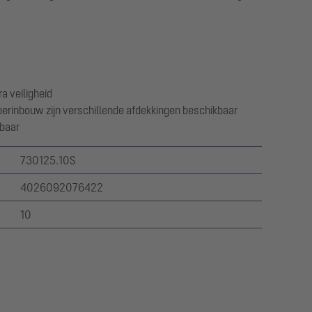
a veiligheid
loerinbouw zijn verschillende afdekkingen beschikbaar
gbaar
730125.10S
4026092076422
10