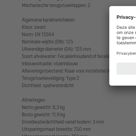
Mechanische terugstuwkleppen: 2
Algemene karakteristieken
Kleur: zwart
Norm: EN 13564
Nominale wijdte (DN): 125
Uitwendige diameter (DA): 125 mm
Soort afvalwater: Fecaliënhoudend of fecaliënvrij afvalw
Inbouwsituatie: vloerinbouw
Afleveringstoestand: Klaar voor installatie (koppelstukken
Terugstuwbeveiliging: Type 2
Dichtheid: spatwaterdicht
Afmetingen
Netto gewicht: 8,3 kg
Bruto gewicht: 11,9 kg
Grondwaterdichtheid vanaf bodem: 3 mm
Uitsparingsmaat breedte: 750 mm