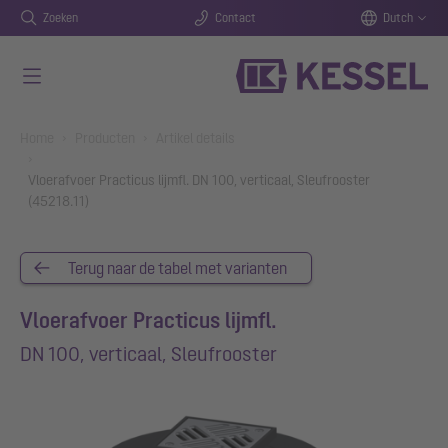
Zoeken
Contact
Dutch
Naar de hoofdinhoud gaan
You are here:
Home
Producten
Artikel details
Vloerafvoer Practicus lijmfl. DN 100, verticaal, Sleufrooster
(45218.11)
Terug naar de tabel met varianten
Vloerafvoer Practicus lijmfl.
DN 100, verticaal, Sleufrooster