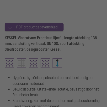
PDF productgegevensblad
KESSEL Vloerafvoer Practicus lijmfl., lengte afdekking 138
mm, aansluiting verticaal, DN 100, soort afdekking
Sleufrooster, designrooster Kessel
Hygiëne: hygiënisch, absoluut corrosiebestendig en
duurzaam materiaal
Geluidsisolatie: uitstekende isolatie, bevestigd door het
Fraunhofer Institut
Brandwering: kan met de brand- en rookgasbescherming
Fire-Kit worden gecombineerd