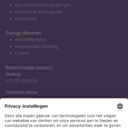
Opvoerinstallaties en pompen
Afvoeren en douchegoten
Afscheiders
Overige diensten
mastering water
Gegevensbescherming
Colofon
Rechtstreeks contact
Verkoop
+31 172-645704
Technisch advies
+31 172-645704
Abonneert u zich op onze nieuwsbrief