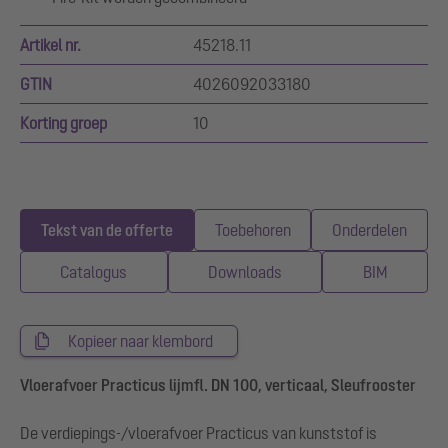
Artikel nr.
45218.11
GTIN
4026092033180
Korting groep
10
Tekst van de offerte
Toebehoren
Onderdelen
Catalogus
Downloads
BIM
Kopieer naar klembord
Vloerafvoer Practicus lijmfl. DN 100, verticaal, Sleufrooster
De verdiepings-/vloerafvoer Practicus van kunststof is