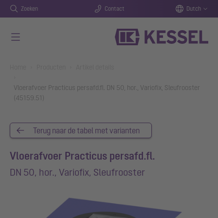
Zoeken
Contact
Dutch
Naar de hoofdinhoud gaan
You are here:
Home
Producten
Artikel details
Vloerafvoer Practicus persafd.fl. DN 50, hor., Variofix, Sleufrooster
(45159.51)
Terug naar de tabel met varianten
Vloerafvoer Practicus persafd.fl.
DN 50, hor., Variofix, Sleufrooster