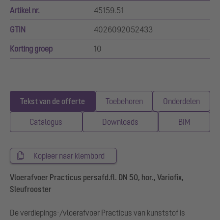
Artikel nr.
45159.51
GTIN
4026092052433
Korting groep
10
Tekst van de offerte
Toebehoren
Onderdelen
Catalogus
Downloads
BIM
Kopieer naar klembord
Vloerafvoer Practicus persafd.fl. DN 50, hor., Variofix,
Sleufrooster
De verdiepings-/vloerafvoer Practicus van kunststof is