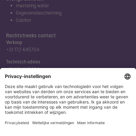
mastering water
Gegevensbescherming
Colofon
Rechtstreeks contact
Verkoop
+31 172-645704
Technisch advies
+31 172-645704
Abonneert u zich op onze nieuwsbrief
Nu aanmelden