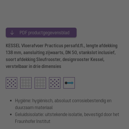
PDF productgegevensblad
KESSEL Vloerafvoer Practicus persafd.fl., lengte afdekking
138 mm, aansluiting zijwaarts, DN 50, stankslot inclusief,
soort afdekking Sleufrooster, designrooster Kessel,
verstelbaar in drie dimensies
Hygiëne: hygiënisch, absoluut corrosiebestendig en
duurzaam materiaal
Geluidsisolatie: uitstekende isolatie, bevestigd door het
Fraunhofer Institut