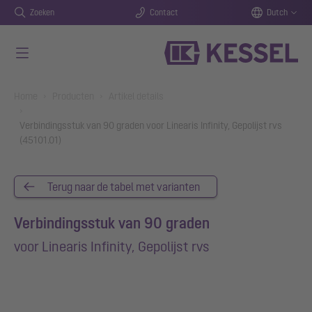
Zoeken
Contact
Dutch
Naar de hoofdinhoud gaan
You are here:
Home
Producten
Artikel details
Verbindingsstuk van 90 graden voor Linearis Infinity, Gepolijst rvs
(45101.01)
Terug naar de tabel met varianten
Verbindingsstuk van 90 graden
voor Linearis Infinity, Gepolijst rvs