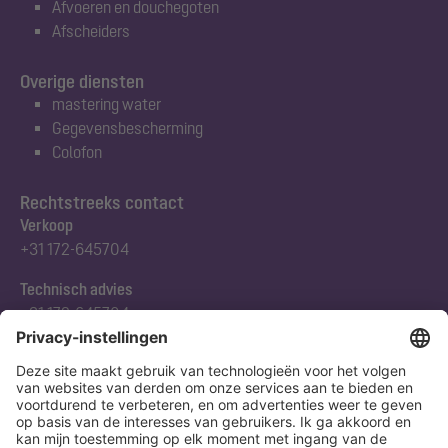
Afvoeren en douchegoten
Afscheiders
Overige diensten
mastering water
Gegevensbescherming
Colofon
Rechtstreeks contact
Verkoop
+31 172-645704
Technisch advies
+31 172-645704
Abonneert u zich op onze nieuwsbrief
Nu aanmelden