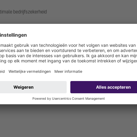
timale bedrijfszekerheid