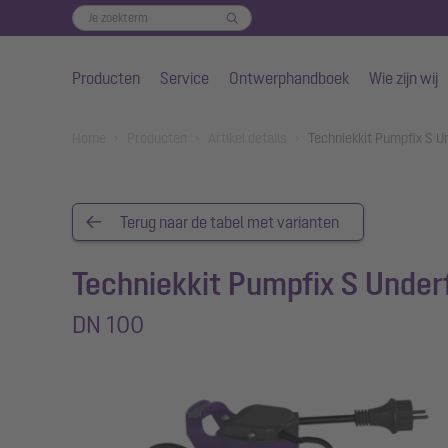
Producten
Service
Ontwerphandboek
Wie zijn wij
Naar de hoofdinhoud gaan
You are here:
Home
Producten
Artikel details
Techniekkit Pumpfix S U
Terug naar de tabel met varianten
Techniekkit Pumpfix S Under
DN 100