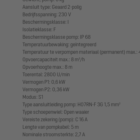
Aansluit type: Geaard 2-polig
Bedrijfsspanning: 230 V
Beschermingsklasse: I
Isolatieklasse: F
Beschermingsklasse pomp: IP 68
Temperatuurbewaking: geïntegreerd
Temperatuur te verpompen materiaal (permanent) max.: 
Opvoercapaciteit max.: 8 m³/h
Opvoerhoogte max.: 8 m
Toerental: 2800 U/min
Vermogen P1: 0,6 kW
Vermogen P2: 0,36 kW
Modus: S1
Type aansluitleiding pomp: H07RN-F 3G 1,5 mm²
Type schoepenwiel: Open waaier
Vereiste zekering (pomp): C 16 A
Lengte van pompkabel: 5 m
Nominale stroomsterkte: 2,7 A