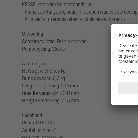
KESSEL-techniekkit, bestaande uit:
- Pomp voor langdurig bedrijf met open waaier voor een op
- Inclusief vlotterschakelaar voor de niveaudetectie
Uitvoering
Soort installatie: Enkele eenheid
Pompregeling: Vlotter
Afmetingen
Netto gewicht: 5,5 kg
Bruto gewicht: 6,3 kg
Lengte verpakking: 276 mm
Breedte verpakking: 241 mm
Hoogte verpakking: 265 mm
Loopband
Pomp: GTF 500
Aantal pompen: 1
Gewicht, pomp: 6 kg