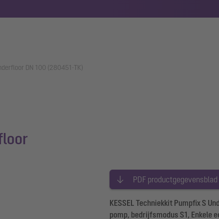
nderfloor DN 100 (280451-TK)
floor
PDF productgegevensblad
KESSEL Techniekkit Pumpfix S Un
pomp, bedrijfsmodus S1, Enkele e