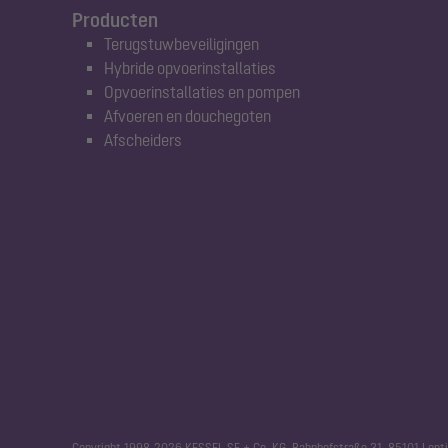
Producten
Terugstuwbeveiligingen
Hybride opvoerinstallaties
Opvoerinstallaties en pompen
Afvoeren en douchegoten
Afscheiders
Copyright 1998-2026 KESSEL SE + Co. KG, Bahnhofstraße 31, 85101 Lenti