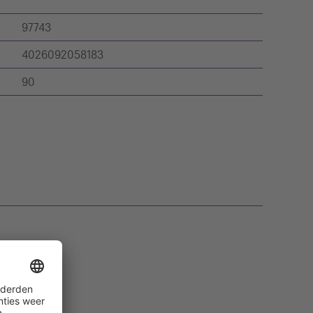
97743
4026092058183
90