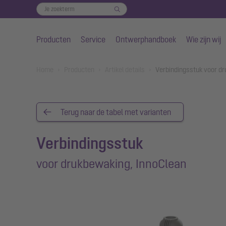
Producten
Service
Ontwerphandboek
Wie zijn wij
Naar de hoofdinhoud gaan
You are here:
Home
Producten
Artikel details
Verbindingsstuk voor dr
Terug naar de tabel met varianten
Verbindingsstuk
voor drukbewaking, InnoClean