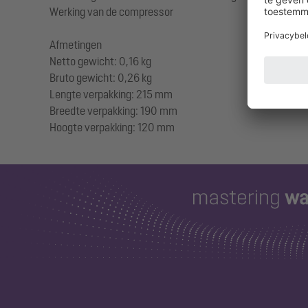
Werking van de compressor
Afmetingen
Netto gewicht: 0,16 kg
Bruto gewicht: 0,26 kg
Lengte verpakking: 215 mm
Breedte verpakking: 190 mm