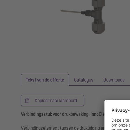
Tekst van de offerte
Catalogus
Downloads
Kopieer naar klembord
Verbindingsstuk voor drukbewaking, InnoClean
Verbindingselement tussen de drukleiding en de regeleen