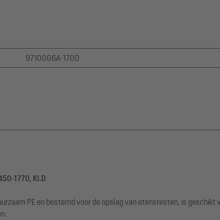
97100G6A-170D
450-1770, Kl.D
uurzaam PE en bestemd voor de opslag van etensresten, is geschikt vo
en.