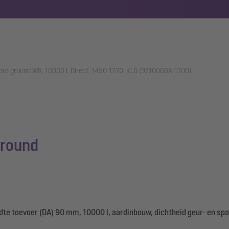
re ground WR, 10000 l, Direct, 1450-1770, Kl.D (97100G6A-170D)
ground
e toevoer (DA) 90 mm, 10000 l, aardinbouw, dichtheid geur- en spa