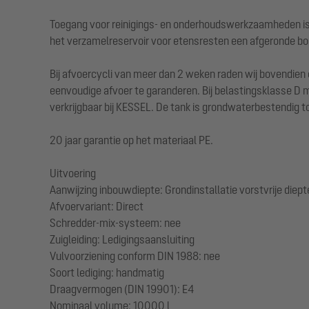
Toegang voor reinigings- en onderhoudswerkzaamheden is m
het verzamelreservoir voor etensresten een afgeronde bo
Bij afvoercycli van meer dan 2 weken raden wij bovendien
eenvoudige afvoer te garanderen. Bij belastingsklasse D
verkrijgbaar bij KESSEL. De tank is grondwaterbestendig t
20 jaar garantie op het materiaal PE.
Uitvoering
Aanwijzing inbouwdiepte: Grondinstallatie vorstvrije diep
Afvoervariant: Direct
Schredder-mix-systeem: nee
Zuigleiding: Ledigingsaansluiting
Vulvoorziening conform DIN 1988: nee
Soort lediging: handmatig
Draagvermogen (DIN 19901): E4
Nominaal volume: 10000 l