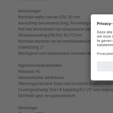
Aansluitingen
Nominale wijdte toevoer (DA): 90 mm
Aansluiting toevoeraansluiting: Persleiding van PE-HD of 
Mof met binnendraad voor niveausensor (optioneel): 1 1/2
Afvoeraansluiting (DN/DA): 60/75 mm
Nominale diameter van de ventilatieaansluiting (DN/DA): 
Vulinrichting: 2"
Montageset voor niveausensor, nominale diameter (DA):
Algemene karakteristieken
Materiaal: PE
Inbouwsituatie: aardinbouw
Afleveringstoestand: Klaar voor installatie (koppelstukken
Leveringsomvang: Storz-B-koppeling R 2 1/2" voor zuigwa
Dichtheid: geur- en spatwaterdicht
Afmetingen