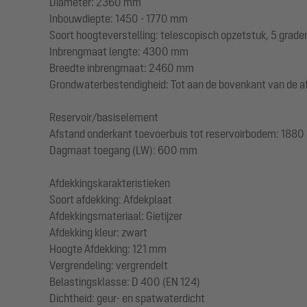
Diameter: 2360 mm
Inbouwdiepte: 1450 - 1770 mm
Soort hoogteverstelling: telescopisch opzetstuk, 5 grade
Inbrengmaat lengte: 4300 mm
Breedte inbrengmaat: 2460 mm
Grondwaterbestendigheid: Tot aan de bovenkant van de a
Reservoir/basiselement
Afstand onderkant toevoerbuis tot reservoirbodem: 188
Dagmaat toegang (LW): 600 mm
Afdekkingskarakteristieken
Soort afdekking: Afdekplaat
Afdekkingsmateriaal: Gietijzer
Afdekking kleur: zwart
Hoogte Afdekking: 121 mm
Vergrendeling: vergrendelt
Belastingsklasse: D 400 (EN 124)
Dichtheid: geur- en spatwaterdicht