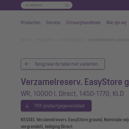
Producten
Service
Ontwerphandboek
Wie zijn wij
Naar de hoofdinhoud gaan
You are here:
Home
Producten
Artikel details
Verzamelreserv. EasySto
Terug naar de tabel met varianten
Verzamelreserv. EasyStore 
WR, 10000 l, Direct, 1450-1770, Kl.D
PDF productgegevensblad
KESSEL Verzamelreserv. EasyStore ground, Nominale wijdt
vergrendelt, lediging Direct