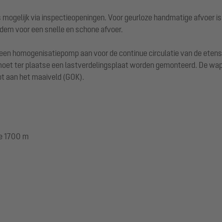
ogelijk via inspectieopeningen. Voor geurloze handmatige afvoer is
dem voor een snelle en schone afvoer.
 een homogenisatiepomp aan voor de continue circulatie van de eten
 moet ter plaatse een lastverdelingsplaat worden gemonteerd. De wap
ot aan het maaiveld (GOK).
te 1700 m