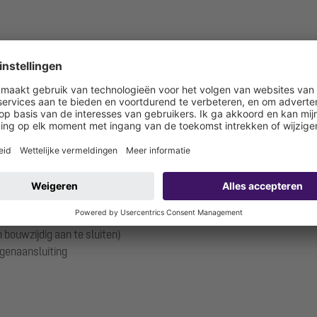
PVC SDR 11 / PN 16
"
100/110 mm (ventilatie via het dak vereist)
 50 mm
 bouwzijdig aan te sluiten)
genaansluiting