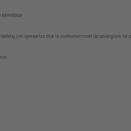
n kantelbaar
fdekking (om opwaartse druk te voorkomen moet de opvangtank ter 
0 mm