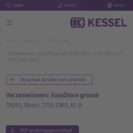
Zoeken
Contact
Dutch
Naar de hoofdinhoud gaan
You are here:
Home
Producten
Artikel details
Verzamelreserv. EasyStore ground 7500 l, Direct, 1125-1360, Kl. D
(97075G5A-120D)
Terug naar de tabel met varianten
Verzamelreserv. EasyStore ground
7500 l, Direct, 1125-1360, Kl. D
PDF productgegevensblad