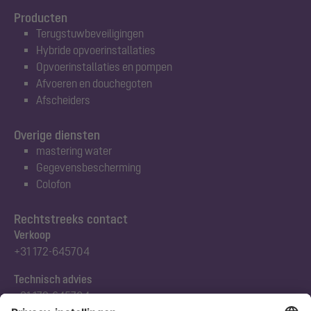
Producten
Terugstuwbeveiligingen
Hybride opvoerinstallaties
Opvoerinstallaties en pompen
Afvoeren en douchegoten
Afscheiders
Overige diensten
mastering water
Gegevensbescherming
Colofon
Rechtstreeks contact
Verkoop
+31 172-645704
Technisch advies
+31 172-645704