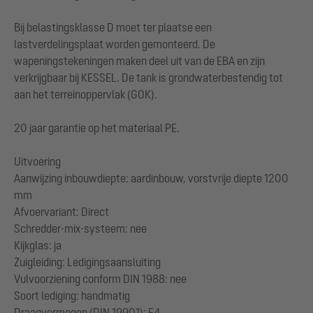
Bij belastingsklasse D moet ter plaatse een
lastverdelingsplaat worden gemonteerd. De
wapeningstekeningen maken deel uit van de EBA en zijn
verkrijgbaar bij KESSEL. De tank is grondwaterbestendig tot
aan het terreinoppervlak (GOK).
20 jaar garantie op het materiaal PE.
Uitvoering
Aanwijzing inbouwdiepte: aardinbouw, vorstvrije diepte 1200
mm
Afvoervariant: Direct
Schredder-mix-systeem: nee
Kijkglas: ja
Zuigleiding: Ledigingsaansluiting
Vulvoorziening conform DIN 1988: nee
Soort lediging: handmatig
Draagvermogen (DIN 19901): E4