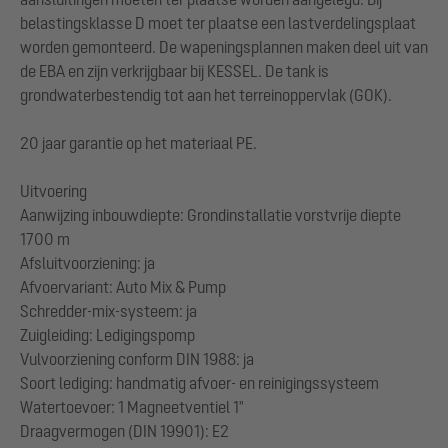
belastingsklasse D moet ter plaatse een lastverdelingsplaat
worden gemonteerd. De wapeningsplannen maken deel uit van
de EBA en zijn verkrijgbaar bij KESSEL. De tank is
grondwaterbestendig tot aan het terreinoppervlak (GOK).
20 jaar garantie op het materiaal PE.
Uitvoering
Aanwijzing inbouwdiepte: Grondinstallatie vorstvrije diepte
1700 m
Afsluitvoorziening: ja
Afvoervariant: Auto Mix & Pump
Schredder-mix-systeem: ja
Zuigleiding: Ledigingspomp
Vulvoorziening conform DIN 1988: ja
Soort lediging: handmatig afvoer- en reinigingssysteem
Watertoevoer: 1 Magneetventiel 1"
Draagvermogen (DIN 19901): E2