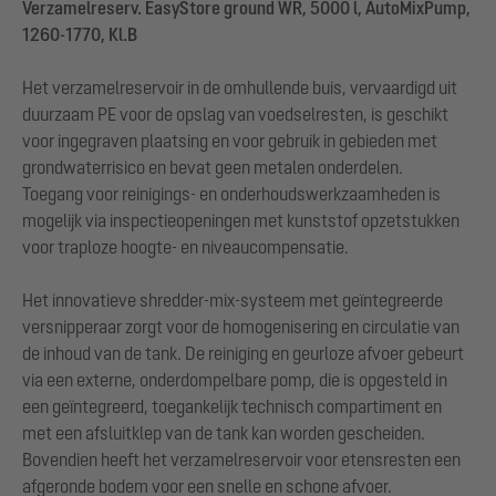
Verzamelreserv. EasyStore ground WR, 5000 l, AutoMixPump,
1260-1770, Kl.B
Het verzamelreservoir in de omhullende buis, vervaardigd uit
duurzaam PE voor de opslag van voedselresten, is geschikt
voor ingegraven plaatsing en voor gebruik in gebieden met
grondwaterrisico en bevat geen metalen onderdelen.
Toegang voor reinigings- en onderhoudswerkzaamheden is
mogelijk via inspectieopeningen met kunststof opzetstukken
voor traploze hoogte- en niveaucompensatie.
Het innovatieve shredder-mix-systeem met geïntegreerde
versnipperaar zorgt voor de homogenisering en circulatie van
de inhoud van de tank. De reiniging en geurloze afvoer gebeurt
via een externe, onderdompelbare pomp, die is opgesteld in
een geïntegreerd, toegankelijk technisch compartiment en
met een afsluitklep van de tank kan worden gescheiden.
Bovendien heeft het verzamelreservoir voor etensresten een
afgeronde bodem voor een snelle en schone afvoer.