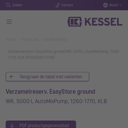
Zoeken
Contact
Dutch
Naar de hoofdinhoud gaan
You are here:
Home
Producten
Artikel details
Verzamelreserv. EasyStore ground WR, 5000 l, AutoMixPump, 1260-
1770, Kl.B (97050G6C-170B)
Terug naar de tabel met varianten
Verzamelreserv. EasyStore ground
WR, 5000 l, AutoMixPump, 1260-1770, Kl.B
PDF productgegevensblad