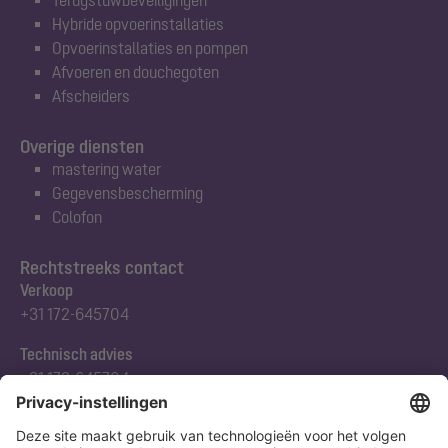
Hybride opvoerinstallaties
Opvoerinstallaties en pompen
Afvoeren en douchegoten
Afscheiders
Overige diensten
mastering water
Gegevensbescherming
Colofon
Rechtstreeks contact
Verkoop
+31 172-645704
Technisch advies
+31 172-645704
Abonneert u zich op onze nieuwsbrief