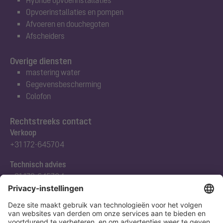
Opvoerinstallaties en pompen
Afvoeren en douchegoten
Afscheiders
Overige diensten
mastering water
Gegevensbescherming
Colofon
Rechtstreeks contact
Verkoop
+31 172-645704
Technisch advies
+31 172-645704
Abonneert u zich op onze nieuwsbrief