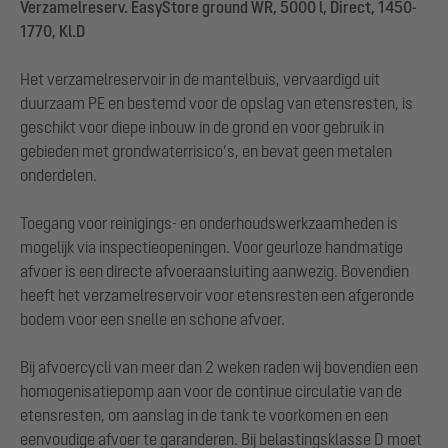
Verzamelreserv. EasyStore ground WR, 5000 l, Direct, 1450-
1770, Kl.D
Het verzamelreservoir in de mantelbuis, vervaardigd uit
duurzaam PE en bestemd voor de opslag van etensresten, is
geschikt voor diepe inbouw in de grond en voor gebruik in
gebieden met grondwaterrisico’s, en bevat geen metalen
onderdelen.
Toegang voor reinigings- en onderhoudswerkzaamheden is
mogelijk via inspectieopeningen. Voor geurloze handmatige
afvoer is een directe afvoeraansluiting aanwezig. Bovendien
heeft het verzamelreservoir voor etensresten een afgeronde
bodem voor een snelle en schone afvoer.
Bij afvoercycli van meer dan 2 weken raden wij bovendien een
homogenisatiepomp aan voor de continue circulatie van de
etensresten, om aanslag in de tank te voorkomen en een
eenvoudige afvoer te garanderen. Bij belastingsklasse D moet