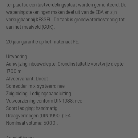
ter plaatse een lastverdelingsplaat worden gemonteerd. De
wapeningstekeningen maken deel uit van de EBA en zijn
verkrijgbaar bij KESSEL. De tank is grondwaterbestendig tot
aan het maaiveld (GOK).
20 jaar garantie op het materiaal PE.
Uitvoering
Aanwijzing inbouwdiepte: Grondinstallatie vorstvrije diepte
1700 m
Afvoervariant: Direct
Schredder-mix-systeem: nee
Zuigleiding: Ledigingsaansluiting
Vulvoorziening conform DIN 1988: nee
Soort lediging: handmatig
Draagvermogen (DIN 19901): E4
Nominaal volume: 5000 l
Aansluitingen