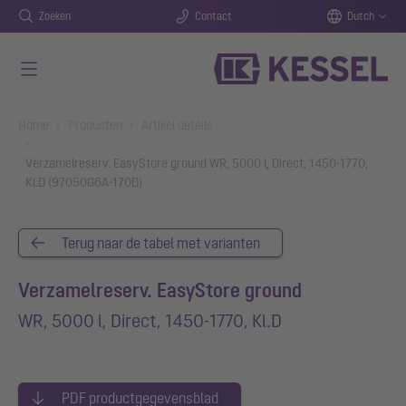
Zoeken
Contact
Dutch
Naar de hoofdinhoud gaan
You are here:
Home
Producten
Artikel details
Verzamelreserv. EasyStore ground WR, 5000 l, Direct, 1450-1770,
Kl.D (97050G6A-170D)
Terug naar de tabel met varianten
Verzamelreserv. EasyStore ground
WR, 5000 l, Direct, 1450-1770, Kl.D
PDF productgegevensblad