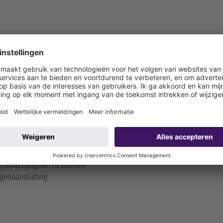
PVC SDR 11 / PN 16
"
100/110 mm (ventilatie via het dak vereist)
 50 mm
 bouwzijdig aan te sluiten)
genaansluiting