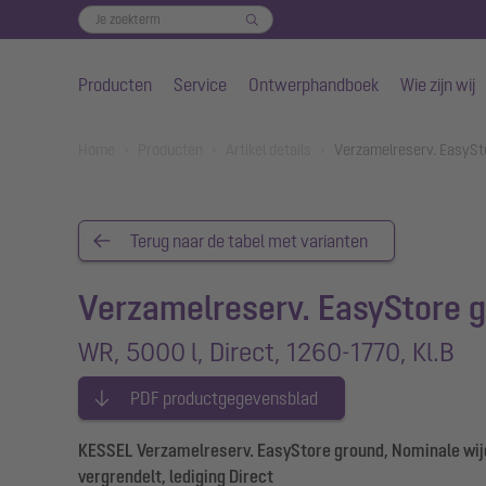
Producten
Service
Ontwerphandboek
Wie zijn wij
Naar de hoofdinhoud gaan
You are here:
Home
Producten
Artikel details
Verzamelreserv. EasySto
Terug naar de tabel met varianten
Verzamelreserv. EasyStore 
WR, 5000 l, Direct, 1260-1770, Kl.B
PDF productgegevensblad
KESSEL Verzamelreserv. EasyStore ground, Nominale wijdt
vergrendelt, lediging Direct