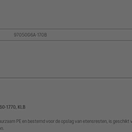
97050G6A-170B
60-1770, Kl.B
uurzaam PE en bestemd voor de opslag van etensresten, is geschikt vo
en.