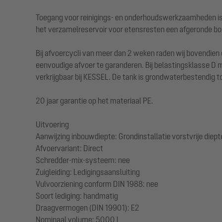
Toegang voor reinigings- en onderhoudswerkzaamheden is m
het verzamelreservoir voor etensresten een afgeronde bo
Bij afvoercycli van meer dan 2 weken raden wij bovendien
eenvoudige afvoer te garanderen. Bij belastingsklasse D
verkrijgbaar bij KESSEL. De tank is grondwaterbestendig t
20 jaar garantie op het materiaal PE.
Uitvoering
Aanwijzing inbouwdiepte: Grondinstallatie vorstvrije diep
Afvoervariant: Direct
Schredder-mix-systeem: nee
Zuigleiding: Ledigingsaansluiting
Vulvoorziening conform DIN 1988: nee
Soort lediging: handmatig
Draagvermogen (DIN 19901): E2
Nominaal volume: 5000 l