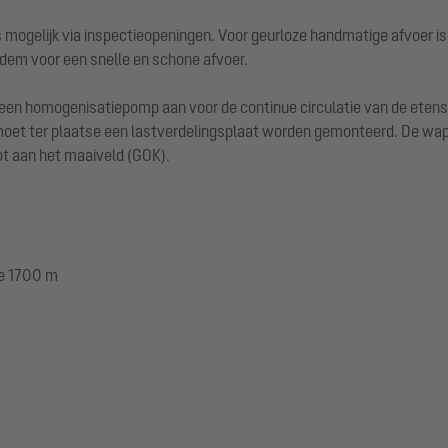
ogelijk via inspectieopeningen. Voor geurloze handmatige afvoer is
dem voor een snelle en schone afvoer.
 een homogenisatiepomp aan voor de continue circulatie van de eten
 moet ter plaatse een lastverdelingsplaat worden gemonteerd. De wap
ot aan het maaiveld (GOK).
te 1700 m