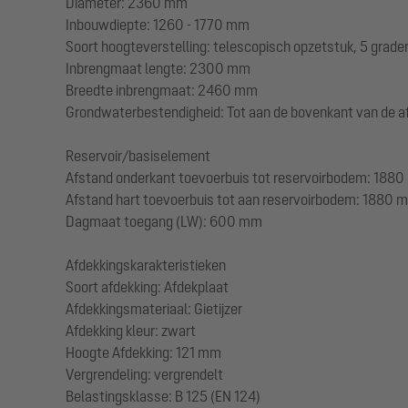
Diameter: 2360 mm
Inbouwdiepte: 1260 - 1770 mm
Soort hoogteverstelling: telescopisch opzetstuk, 5 grade
Inbrengmaat lengte: 2300 mm
Breedte inbrengmaat: 2460 mm
Grondwaterbestendigheid: Tot aan de bovenkant van de a
Reservoir/basiselement
Afstand onderkant toevoerbuis tot reservoirbodem: 188
Afstand hart toevoerbuis tot aan reservoirbodem: 1880 
Dagmaat toegang (LW): 600 mm
Afdekkingskarakteristieken
Soort afdekking: Afdekplaat
Afdekkingsmateriaal: Gietijzer
Afdekking kleur: zwart
Hoogte Afdekking: 121 mm
Vergrendeling: vergrendelt
Belastingsklasse: B 125 (EN 124)