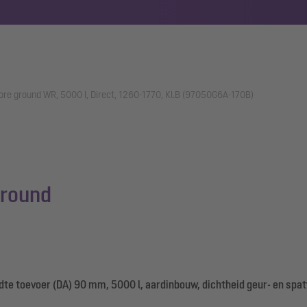
re ground WR, 5000 l, Direct, 1260-1770, Kl.B (97050G6A-170B)
ground
e toevoer (DA) 90 mm, 5000 l, aardinbouw, dichtheid geur- en spat