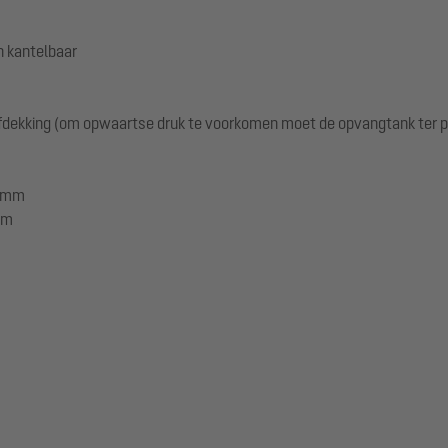
n kantelbaar
fdekking (om opwaartse druk te voorkomen moet de opvangtank ter 
0 mm
mm