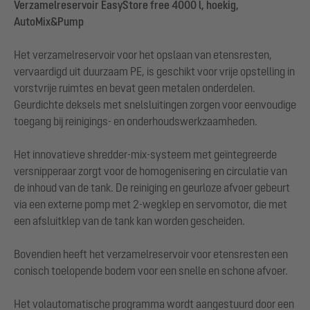
Verzamelreservoir EasyStore free 4000 l, hoekig,
AutoMix&Pump
Het verzamelreservoir voor het opslaan van etensresten,
vervaardigd uit duurzaam PE, is geschikt voor vrije opstelling in
vorstvrije ruimtes en bevat geen metalen onderdelen.
Geurdichte deksels met snelsluitingen zorgen voor eenvoudige
toegang bij reinigings- en onderhoudswerkzaamheden.
Het innovatieve shredder-mix-systeem met geïntegreerde
versnipperaar zorgt voor de homogenisering en circulatie van
de inhoud van de tank. De reiniging en geurloze afvoer gebeurt
via een externe pomp met 2-wegklep en servomotor, die met
een afsluitklep van de tank kan worden gescheiden.
Bovendien heeft het verzamelreservoir voor etensresten een
conisch toelopende bodem voor een snelle en schone afvoer.
Het volautomatische programma wordt aangestuurd door een