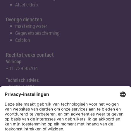
Afscheiders
Overige diensten
mastering water
Gegevensbescherming
Colofon
Rechtstreeks contact
Verkoop
+31 172-645704
Technisch advies
+31 172-645704
Abonneert u zich op onze nieuwsbrief
Nu aanmelden