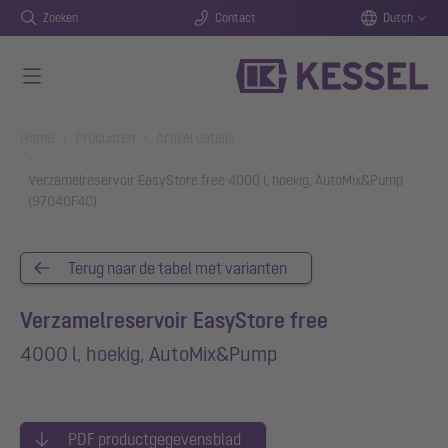
Zoeken
Contact
Dutch
Naar de hoofdinhoud gaan
You are here:
Home
Producten
Artikel details
Verzamelreservoir EasyStore free 4000 l, hoekig, AutoMix&Pump
(97040F4C)
Terug naar de tabel met varianten
Verzamelreservoir EasyStore free
4000 l, hoekig, AutoMix&Pump
PDF productgegevensblad