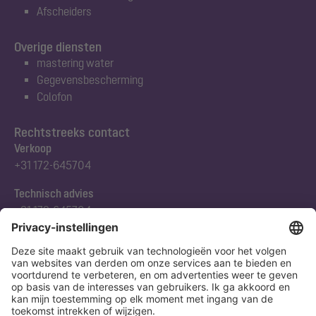
Afscheiders
Overige diensten
mastering water
Gegevensbescherming
Colofon
Rechtstreeks contact
Verkoop
+31 172-645704
Technisch advies
+31 172-645704
Abonneert u zich op onze nieuwsbrief
Nu aanmelden