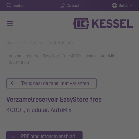
Zoeken
Contact
Dutch
Naar de hoofdinhoud gaan
You are here:
Home
Producten
Artikel details
Verzamelreservoir EasyStore free 4000 l, modular, AutoMix
(97040F3B)
Terug naar de tabel met varianten
Verzamelreservoir EasyStore free
4000 l, modular, AutoMix
PDF productgegevensblad