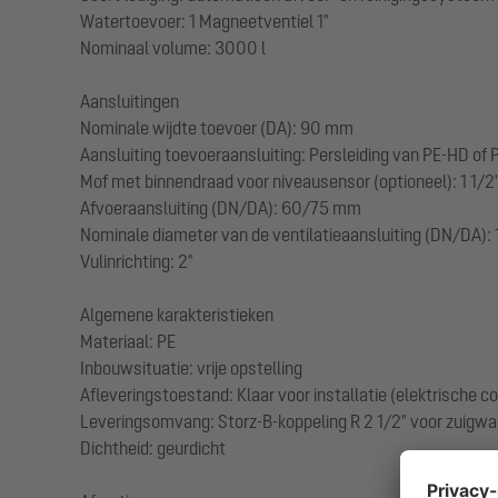
Watertoevoer: 1 Magneetventiel 1"
Nominaal volume: 3000 l
Aansluitingen
Nominale wijdte toevoer (DA): 90 mm
Aansluiting toevoeraansluiting: Persleiding van PE-HD of 
Mof met binnendraad voor niveausensor (optioneel): 1 1/2
Afvoeraansluiting (DN/DA): 60/75 mm
Nominale diameter van de ventilatieaansluiting (DN/DA): 
Vulinrichting: 2"
Algemene karakteristieken
Materiaal: PE
Inbouwsituatie: vrije opstelling
Afleveringstoestand: Klaar voor installatie (elektrische 
Leveringsomvang: Storz-B-koppeling R 2 1/2" voor zuigwa
Dichtheid: geurdicht