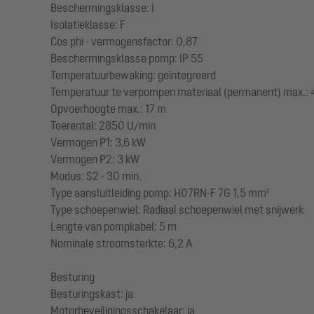
Beschermingsklasse: I
Isolatieklasse: F
Cos phi - vermogensfactor: 0,87
Beschermingsklasse pomp: IP 55
Temperatuurbewaking: geïntegreerd
Temperatuur te verpompen materiaal (permanent) max.: 
Opvoerhoogte max.: 17 m
Toerental: 2850 U/min
Vermogen P1: 3,6 kW
Vermogen P2: 3 kW
Modus: S2 - 30 min.
Type aansluitleiding pomp: H07RN-F 7G 1,5 mm²
Type schoepenwiel: Radiaal schoepenwiel met snijwerk
Lengte van pompkabel: 5 m
Nominale stroomsterkte: 6,2 A
Besturing
Besturingskast: ja
Motorbeveiligingsschakelaar: ja