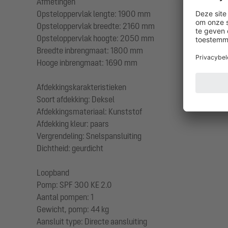
Afmetingen
Opsteloppervlak lengte: 1900 mm
Opsteloppervlak breedte: 2160 mm
Opsteloppervlak hoogte: 2050 mm
Breedte inbrengmaat: 1800 mm
Hooge inbrengmaat: 1690 mm
Afdekkingskarakteristieken
Soort afdekking: Deksel
Afdekkingsmateriaal: Kunststof
Afdekking kleur: paars
Vergrendeling: Snelspansluiting
Dichtheid: geurdicht
Loopband
Pomp: SPF 300 KE 2.0
Aantal pompen: 1
Gewicht, pomp: 44 kg
Aansluit type: Directe aansluiting