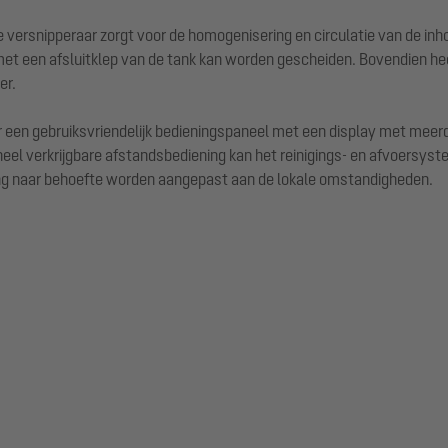
ersnipperaar zorgt voor de homogenisering en circulatie van de inhou
et een afsluitklep van de tank kan worden gescheiden. Bovendien he
er.
n gebruiksvriendelijk bedieningspaneel met een display met meerder
el verkrijgbare afstandsbediening kan het reinigings- en afvoersys
ing naar behoefte worden aangepast aan de lokale omstandigheden.