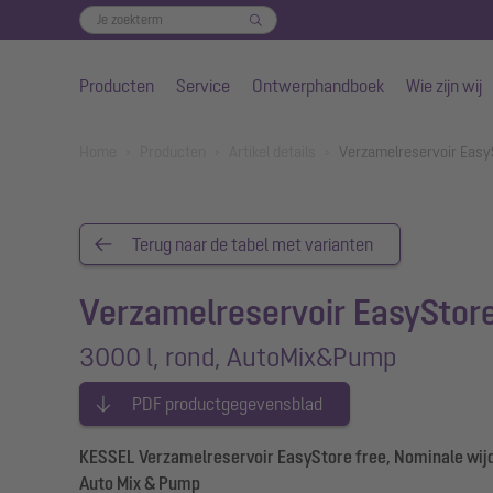
Producten
Service
Ontwerphandboek
Wie zijn wij
Naar de hoofdinhoud gaan
You are here:
Home
Producten
Artikel details
Verzamelreservoir Easy
Terug naar de tabel met varianten
Verzamelreservoir EasyStore
3000 l, rond, AutoMix&Pump
PDF productgegevensblad
KESSEL Verzamelreservoir EasyStore free, Nominale wijdte
Auto Mix & Pump