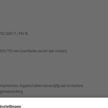
PVC SDR 11 / PN 16
"
100/110 mm (ventilatie via het dak vereist)
componenten, koppelstukken bouwzijdig aan te sluiten)
genaansluiting