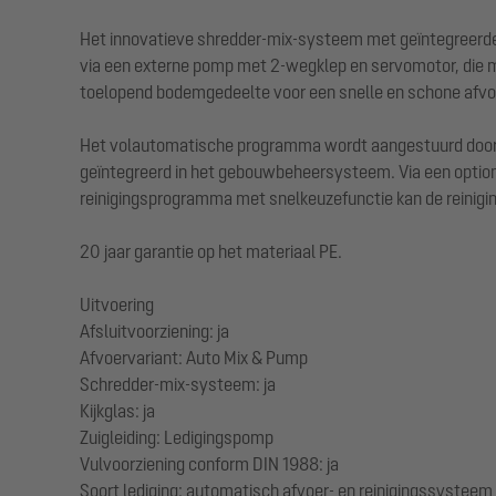
Het innovatieve shredder-mix-systeem met geïntegreerde v
via een externe pomp met 2-wegklep en servomotor, die m
toelopend bodemgedeelte voor een snelle en schone afvo
Het volautomatische programma wordt aangestuurd door ee
geïntegreerd in het gebouwbeheersysteem. Via een optione
reinigingsprogramma met snelkeuzefunctie kan de reinig
20 jaar garantie op het materiaal PE.
Uitvoering
Afsluitvoorziening: ja
Afvoervariant: Auto Mix & Pump
Schredder-mix-systeem: ja
Kijkglas: ja
Zuigleiding: Ledigingspomp
Vulvoorziening conform DIN 1988: ja
Soort lediging: automatisch afvoer- en reinigingssysteem