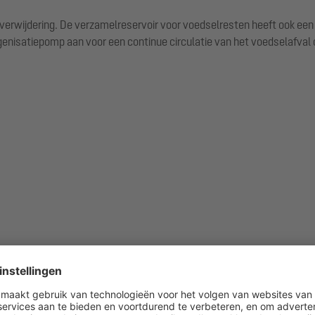
e verwijdering. De verzamelreservoir voor voedselresten heeft ook een
nisatiepomp aan voor een continue circulatie van het voedselafval 
PVC SDR 11 / PN 16