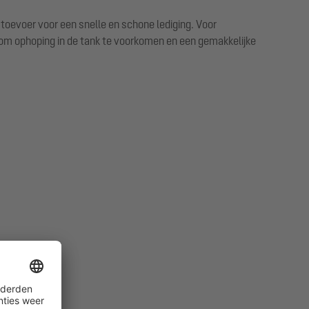
 toevoer voor een snelle en schone lediging. Voor
om ophoping in de tank te voorkomen en een gemakkelijke