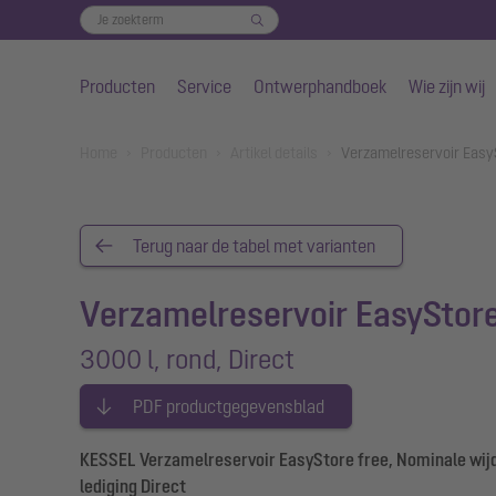
Producten
Service
Ontwerphandboek
Wie zijn wij
Naar de hoofdinhoud gaan
You are here:
Home
Producten
Artikel details
Verzamelreservoir EasyS
Terug naar de tabel met varianten
Verzamelreservoir EasyStore
3000 l, rond, Direct
PDF productgegevensblad
KESSEL Verzamelreservoir EasyStore free, Nominale wijdte
lediging Direct