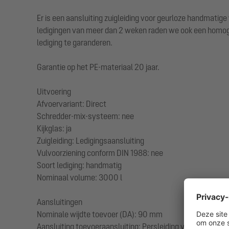
Er is een aansluiting zuigleiding voor geurloze handmatig
ledigingen van meer dan 2 weken raden we ook een homoge
lediging te garanderen.
Garantie op het PE-materiaal 20 jaar.
Uitvoering
Afvoervariant: Direct
Schredder-mix-systeem: nee
Kijkglas: ja
Zuigleiding: Ledigingsaansluiting
Vulvoorziening conform DIN 1988: nee
Soort lediging: handmatig
Nominaal volume: 3000 l
Aansluitingen
Nominale wijdte toevoer (DA): 90 mm
Aansluiting toevoeraansluiting: Persleiding van PE-HD of 