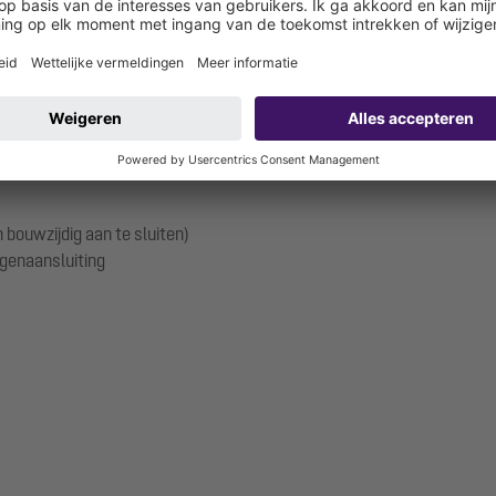
"
100/110 mm (ventilatie via het dak vereist)
 bouwzijdig aan te sluiten)
genaansluiting