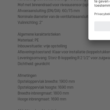
Mof met binnendraad voor niveausensor (optioneel): 1 1/2
Afvoeraansluiting (DN/DA): 60/75 mm
Nominale diameter van de ventilatieaansluiting (DN/DA): 
Vulinrichting: 2"
Algemene karakteristieken
Materiaal: PE
Inbouwsituatie: vrije opstelling
Afleveringstoestand: Klaar voor installatie (koppelstukken
Leveringsomvang: Storz-B-koppeling R 2 1/2" voor zuigwa
Dichtheid: geurdicht
Afmetingen
Opsteloppervlak breedte: 1900 mm
Opsteloppervlak hoogte: 1690 mm
Breedte inbrengmaat: 1800 mm
Hooge inbrengmaat: 1690 mm