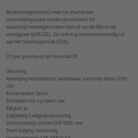
Bij belastingsklasse D moet ter plaatse een
lastverdelingsplaat worden gemonteerd. De
wapeningstekeningen maken deel uit van de EBA en zijn
verkrijgbaar bij KESSEL. De tank is grondwaterbestendig tot
aan het terreinoppervlak (GOK).
20 jaar garantie op het materiaal PE.
Uitvoering
Aanwijzing inbouwdiepte: aardinbouw, vorstvrije diepte 1200
mm
Afvoervariant: Direct
Schredder-mix-systeem: nee
Kijkglas: ja
Zuigleiding: Ledigingsaansluiting
Vulvoorziening conform DIN 1988: nee
Soort lediging: handmatig
Draagvermogen (DIN 19901): E4