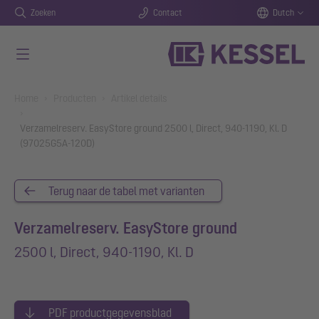
Zoeken
Contact
Dutch
Naar de hoofdinhoud gaan
You are here:
Home
Producten
Artikel details
Verzamelreserv. EasyStore ground 2500 l, Direct, 940-1190, Kl. D
(97025G5A-120D)
Terug naar de tabel met varianten
Verzamelreserv. EasyStore ground
2500 l, Direct, 940-1190, Kl. D
PDF productgegevensblad