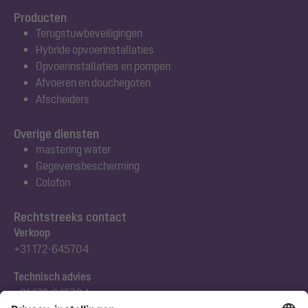
Producten
Terugstuwbeveiligingen
Hybride opvoerinstallaties
Opvoerinstallaties en pompen
Afvoeren en douchegoten
Afscheiders
Overige diensten
mastering water
Gegevensbescherming
Colofon
Rechtstreeks contact
Verkoop
+31 172-645704
Technisch advies
+31 172-645704