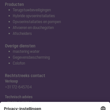
Producten
Terugstuwbeveiligingen
Hybride opvoerinstallaties
Opvoerinstallaties en pompen
Afvoeren en douchegoten
Afscheiders
Overige diensten
mastering water
Gegevensbescherming
Colofon
Rechtstreeks contact
Verkoop
+31 172-645704
Technisch advies
+31 172-645704