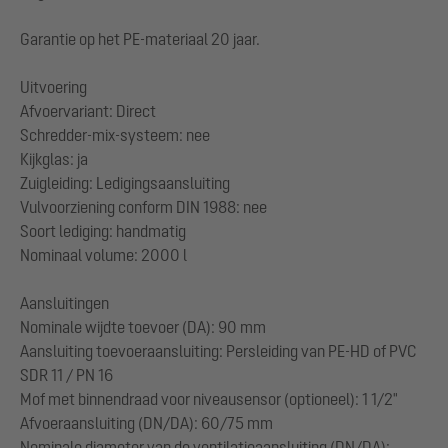
Garantie op het PE-materiaal 20 jaar.
Uitvoering
Afvoervariant: Direct
Schredder-mix-systeem: nee
Kijkglas: ja
Zuigleiding: Ledigingsaansluiting
Vulvoorziening conform DIN 1988: nee
Soort lediging: handmatig
Nominaal volume: 2000 l
Aansluitingen
Nominale wijdte toevoer (DA): 90 mm
Aansluiting toevoeraansluiting: Persleiding van PE-HD of PVC
SDR 11 / PN 16
Mof met binnendraad voor niveausensor (optioneel): 1 1/2"
Afvoeraansluiting (DN/DA): 60/75 mm
Nominale diameter van de ventilatieaansluiting (DN/DA):