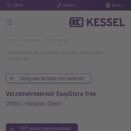
Zoeken
Contact
Dutch
Naar de hoofdinhoud gaan
You are here:
Home
Producten
Artikel details
Verzamelreservoir EasyStore free 2000 l, modular, Direct
(97020F3A)
Terug naar de tabel met varianten
Verzamelreservoir EasyStore free
2000 l, modular, Direct
PDF productgegevensblad