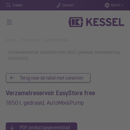
Zoeken
Contact
Dutch
Naar de hoofdinhoud gaan
You are here:
Home
Producten
Artikel details
Verzamelreservoir EasyStore free 1850 l, gedraaid, AutoMix&Pump
(97020F2C)
Terug naar de tabel met varianten
Verzamelreservoir EasyStore free
1850 l, gedraaid, AutoMix&Pump
PDF productgegevensblad