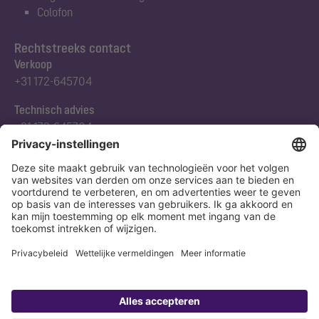
Colofon
Rechtstreeks contact
Verkoop
+31 172-645704
Technisch advies
+31 172-645704
Abonneert u zich op onze nieuwsbrief
Nu aanmelden
Verklaring
Colofon