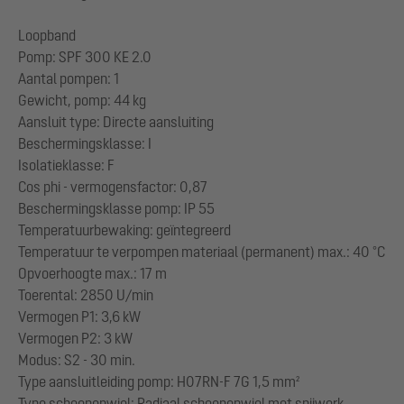
Loopband
Pomp: SPF 300 KE 2.0
Aantal pompen: 1
Gewicht, pomp: 44 kg
Aansluit type: Directe aansluiting
Beschermingsklasse: I
Isolatieklasse: F
Cos phi - vermogensfactor: 0,87
Beschermingsklasse pomp: IP 55
Temperatuurbewaking: geïntegreerd
Temperatuur te verpompen materiaal (permanent) max.: 40 °C
Opvoerhoogte max.: 17 m
Toerental: 2850 U/min
Vermogen P1: 3,6 kW
Vermogen P2: 3 kW
Modus: S2 - 30 min.
Type aansluitleiding pomp: H07RN-F 7G 1,5 mm²
Type schoepenwiel: Radiaal schoepenwiel met snijwerk