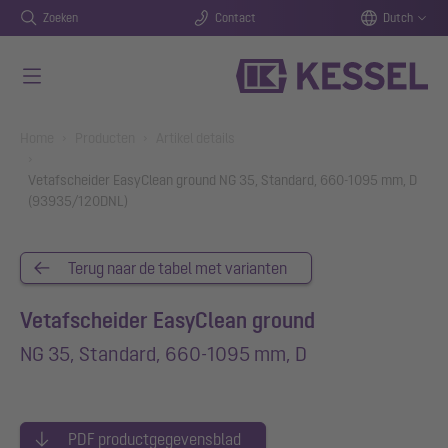
Zoeken
Contact
Dutch
Naar de hoofdinhoud gaan
You are here:
Home
Producten
Artikel details
Vetafscheider EasyClean ground NG 35, Standard, 660-1095 mm, D
(93935/120DNL)
Terug naar de tabel met varianten
Vetafscheider EasyClean ground
NG 35, Standard, 660-1095 mm, D
PDF productgegevensblad