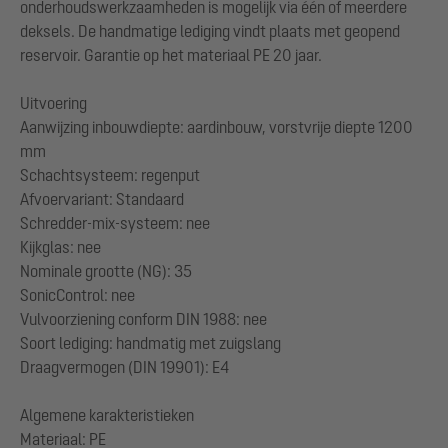
onderhoudswerkzaamheden is mogelijk via één of meerdere
deksels. De handmatige lediging vindt plaats met geopend
reservoir. Garantie op het materiaal PE 20 jaar.
Uitvoering
Aanwijzing inbouwdiepte: aardinbouw, vorstvrije diepte 1200
mm
Schachtsysteem: regenput
Afvoervariant: Standaard
Schredder-mix-systeem: nee
Kijkglas: nee
Nominale grootte (NG): 35
SonicControl: nee
Vulvoorziening conform DIN 1988: nee
Soort lediging: handmatig met zuigslang
Draagvermogen (DIN 19901): E4
Algemene karakteristieken
Materiaal: PE