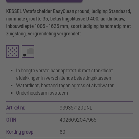
KESSEL Vetafscheider EasyClean ground, lediging Standaard,
nominale grootte 35, belastingsklasse D 400, aardinbouw,
inbouwdiepte 1005 - 1625 mm, soort lediging handmatig met
zuigslang, vergrendeling vergrendelt
In hoogte verstelbaar opzetstuk met stankdicht
afdekkingen in verschillende belastingsklassen
Waterdicht, bestand tegen agressief afvalwater
Onderhoudsarm systeem
Artikel nr.
93935/120DNL
GTIN
4026092047965
Korting groep
60