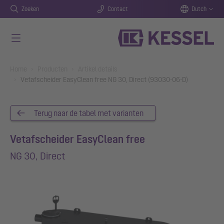
Zoeken
Contact
Dutch
Naar de hoofdinhoud gaan
You are here:
Home
Producten
Artikel details
Vetafscheider EasyClean free NG 30, Direct (93030-06-D)
Terug naar de tabel met varianten
Vetafscheider EasyClean free
NG 30, Direct