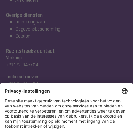
Overige diensten
mastering water
Gegevensbescherming
Colofon
Rechtstreeks contact
Verkoop
+31 172-645704
Technisch advies
+31 172-645704
Abonneert u zich op onze nieuwsbrief
Nu aanmelden