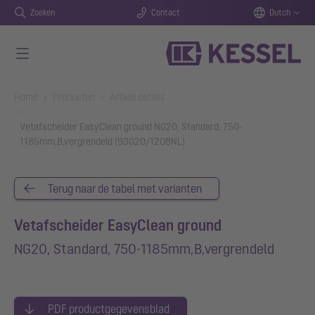
Zoeken
Contact
Dutch
Naar de hoofdinhoud gaan
You are here:
Home
Producten
Artikel details
Vetafscheider EasyClean ground NG20, Standard, 750-
1185mm,B,vergrendeld (93020/120BNL)
Terug naar de tabel met varianten
Vetafscheider EasyClean ground
NG20, Standard, 750-1185mm,B,vergrendeld
PDF productgegevensblad