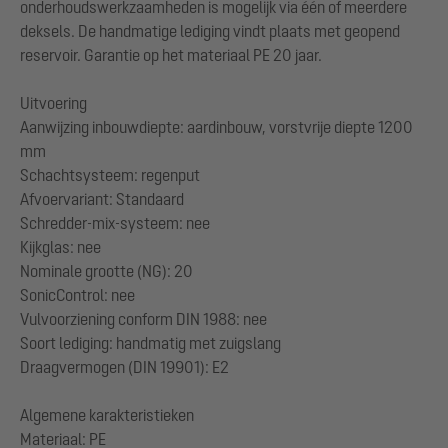
onderhoudswerkzaamheden is mogelijk via één of meerdere
deksels. De handmatige lediging vindt plaats met geopend
reservoir. Garantie op het materiaal PE 20 jaar.
Uitvoering
Aanwijzing inbouwdiepte: aardinbouw, vorstvrije diepte 1200
mm
Schachtsysteem: regenput
Afvoervariant: Standaard
Schredder-mix-systeem: nee
Kijkglas: nee
Nominale grootte (NG): 20
SonicControl: nee
Vulvoorziening conform DIN 1988: nee
Soort lediging: handmatig met zuigslang
Draagvermogen (DIN 19901): E2
Algemene karakteristieken
Materiaal: PE