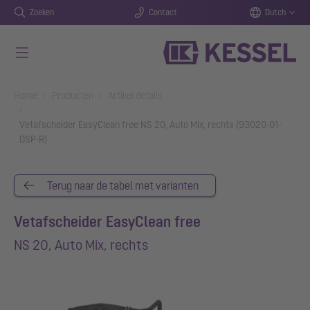
Zoeken
Contact
Dutch
Naar de hoofdinhoud gaan
You are here:
Home
Producten
Artikel details
Vetafscheider EasyClean free NS 20, Auto Mix, rechts (93020-01-
DSP-R)
Terug naar de tabel met varianten
Vetafscheider EasyClean free
NS 20, Auto Mix, rechts