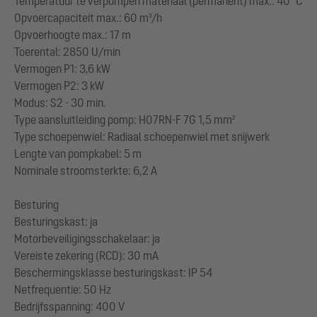
Temperatuur te verpompen materiaal (permanent) max.: 40 °C
Opvoercapaciteit max.: 60 m³/h
Opvoerhoogte max.: 17 m
Toerental: 2850 U/min
Vermogen P1: 3,6 kW
Vermogen P2: 3 kW
Modus: S2 - 30 min.
Type aansluitleiding pomp: H07RN-F 7G 1,5 mm²
Type schoepenwiel: Radiaal schoepenwiel met snijwerk
Lengte van pompkabel: 5 m
Nominale stroomsterkte: 6,2 A
Besturing
Besturingskast: ja
Motorbeveiligingsschakelaar: ja
Vereiste zekering (RCD): 30 mA
Beschermingsklasse besturingskast: IP 54
Netfrequentie: 50 Hz
Bedrijfsspanning: 400 V