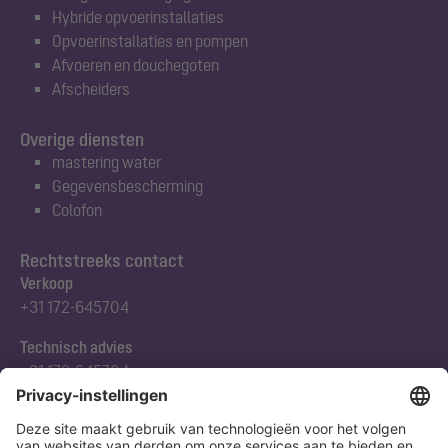
Hybride opvoerinstallaties
Opvoerinstallaties en pompen
Afvoeren en douchegoten
Afscheiders
Overige diensten
mastering water
Gegevensbescherming
Colofon
Rechtstreeks contact
Verkoop
+31 172-645704
Technisch advies
+31 172-645704
Abonneert u zich op onze nieuwsbrief