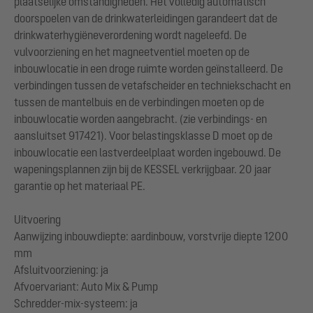
plaatselijke omstandigheden. Het volledig automatisch
doorspoelen van de drinkwaterleidingen garandeert dat de
drinkwaterhygiëneverordening wordt nageleefd. De
vulvoorziening en het magneetventiel moeten op de
inbouwlocatie in een droge ruimte worden geïnstalleerd. De
verbindingen tussen de vetafscheider en techniekschacht en
tussen de mantelbuis en de verbindingen moeten op de
inbouwlocatie worden aangebracht. (zie verbindings- en
aansluitset 917421). Voor belastingsklasse D moet op de
inbouwlocatie een lastverdeelplaat worden ingebouwd. De
wapeningsplannen zijn bij de KESSEL verkrijgbaar. 20 jaar
garantie op het materiaal PE.
Uitvoering
Aanwijzing inbouwdiepte: aardinbouw, vorstvrije diepte 1200
mm
Afsluitvoorziening: ja
Afvoervariant: Auto Mix & Pump
Schredder-mix-systeem: ja