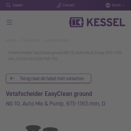
Zoeken
Contact
Dutch
Naar de hoofdinhoud gaan
You are here:
Home
Producten
Artikel details
Vetafscheider EasyClean ground NG 10, Auto Mix & Pump, 975-1165
mm, D (93010/120D-PVS-TS)
Terug naar de tabel met varianten
Vetafscheider EasyClean ground
NG 10, Auto Mix & Pump, 975-1165 mm, D