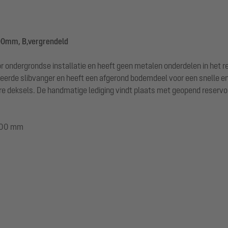
00mm, B,vergrendeld
r ondergrondse installatie en heeft geen metalen onderdelen in het 
reerde slibvanger en heeft een afgerond bodemdeel voor een snelle en
deksels. De handmatige lediging vindt plaats met geopend reservoir.
1200 mm