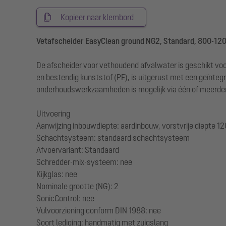
Kopieer naar klembord
Vetafscheider EasyClean ground NG2, Standard, 800-12
De afscheider voor vethoudend afvalwater is geschikt voo
en bestendig kunststof (PE), is uitgerust met een geïnteg
onderhoudswerkzaamheden is mogelijk via één of meerdere 
Uitvoering
Aanwijzing inbouwdiepte: aardinbouw, vorstvrije diepte 
Schachtsysteem: standaard schachtsysteem
Afvoervariant: Standaard
Schredder-mix-systeem: nee
Kijkglas: nee
Nominale grootte (NG): 2
SonicControl: nee
Vulvoorziening conform DIN 1988: nee
Soort lediging: handmatig met zuigslang