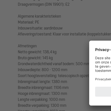
Draagvermogen (DIN 19901): E2
Algemene karakteristieken
Materiaal: PE
Inbouwsituatie: aardinbouw
Afleveringstoestand: Klaar voor installatie (koppelstukken
Afmetingen
Netto gewicht: 138,4 kg
Bruto gewicht: 145 kg
Grondwaterdichtheid vanaf bodem: 500 mm
Inbouwdiepte: 800 - 1200 mm
Soort hoogteverstelling: telescopisch opzetstuk, 5 grade
Inbrengmaat lengte: 1380 mm
Breedte inbrengmaat: 1106 mm
Hooge inbrengmaat: 1300 mm
Lengte verpakking: 1000 mm
Breedte verpakking: 1300 mm