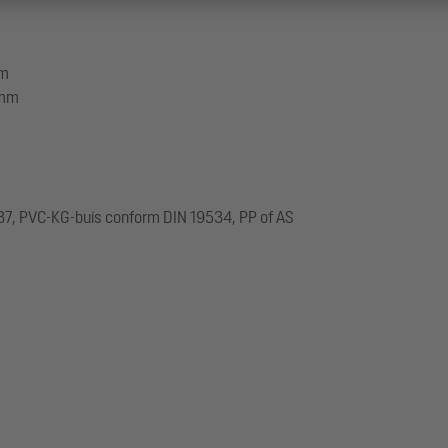
mm
 mm
537, PVC-KG-buis conform DIN 19534, PP of AS