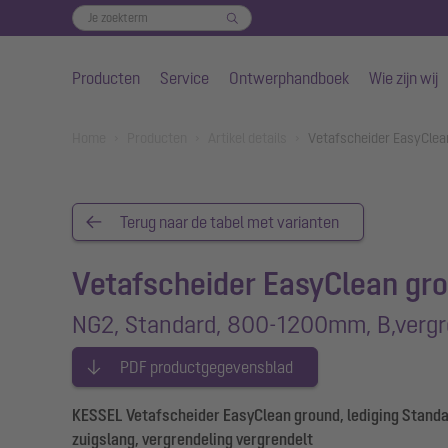
Producten
Service
Ontwerphandboek
Wie zijn wij
Naar de hoofdinhoud gaan
You are here:
Home
Producten
Artikel details
Vetafscheider EasyCle
Terug naar de tabel met varianten
Vetafscheider EasyClean gr
NG2, Standard, 800-1200mm, B,vergr
PDF productgegevensblad
KESSEL Vetafscheider EasyClean ground, lediging Standa
zuigslang, vergrendeling vergrendelt