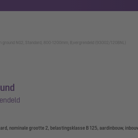
an ground NG2, Standard, 800-1200mm, B,vergrendeld (93002/120BNL)
ound
endeld
ard, nominale grootte 2, belastingsklasse B 125, aardinbouw, inbo