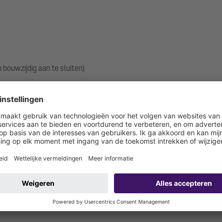
 bouwzijdig aan te sluiten)
n kantelbaar