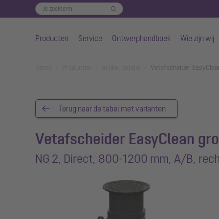
Producten
Service
Ontwerphandboek
Wie zijn wij
Naar de hoofdinhoud gaan
You are here:
Home
Producten
Artikel details
Vetafscheider EasyClea
Terug naar de tabel met varianten
Vetafscheider EasyClean gr
NG 2, Direct, 800-1200 mm, A/B, rec