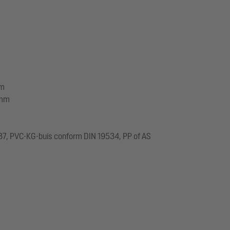
mm
 mm
537, PVC-KG-buis conform DIN 19534, PP of AS