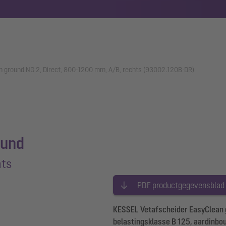
n ground NG 2, Direct, 800-1200 mm, A/B, rechts (93002.120B-DR)
ound
hts
PDF productgegevensblad
KESSEL Vetafscheider EasyClean gr
belastingsklasse B 125, aardinbo