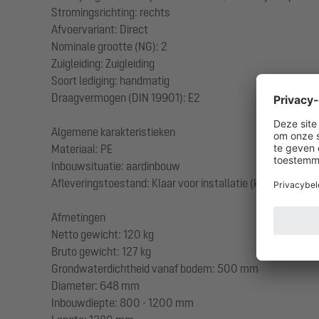
Stromingsrichting: rechts
Afvoervariant: Direct
Nominale grootte (NG): 2
Zuigleiding: Zuigleiding
Soort lediging: handmatig
Draagvermogen (DIN 19901): E2
Algemene karakteristieken
Materiaal: PE
Inbouwsituatie: aardinbouw
Afleveringstoestand: Klaar voor installatie (koppelstukken
Afmetingen
Netto gewicht: 120 kg
Bruto gewicht: 127 kg
Grondwaterdichtheid vanaf bodem: 500 mm
Diameter: 648 mm
Inbouwdiepte: 800 - 1200 mm