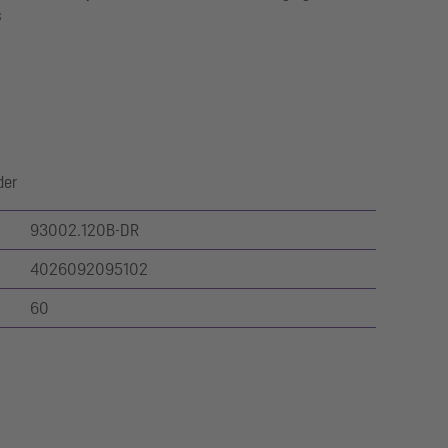
s
der
93002.120B-DR
4026092095102
60