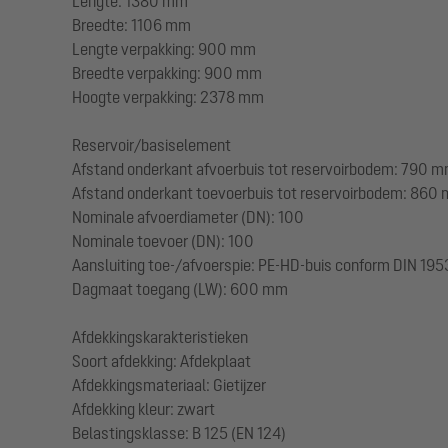
Lengte: 1380 mm
Breedte: 1106 mm
Lengte verpakking: 900 mm
Breedte verpakking: 900 mm
Hoogte verpakking: 2378 mm
Reservoir/basiselement
Afstand onderkant afvoerbuis tot reservoirbodem: 790 
Afstand onderkant toevoerbuis tot reservoirbodem: 860
Nominale afvoerdiameter (DN): 100
Nominale toevoer (DN): 100
Aansluiting toe-/afvoerspie: PE-HD-buis conform DIN 19
Dagmaat toegang (LW): 600 mm
Afdekkingskarakteristieken
Soort afdekking: Afdekplaat
Afdekkingsmateriaal: Gietijzer
Afdekking kleur: zwart
Belastingsklasse: B 125 (EN 124)