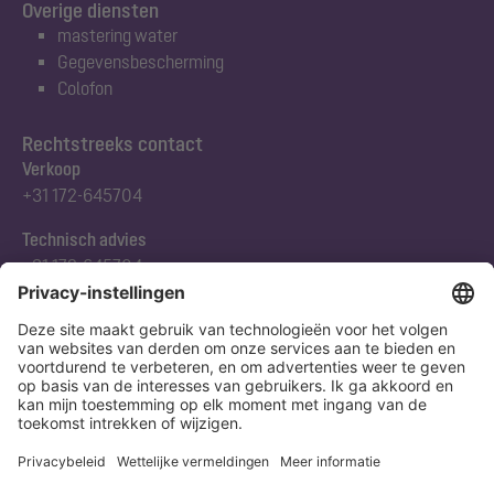
Overige diensten
mastering water
Gegevensbescherming
Colofon
Rechtstreeks contact
Verkoop
+31 172-645704
Technisch advies
+31 172-645704
Abonneert u zich op onze nieuwsbrief
Nu aanmelden