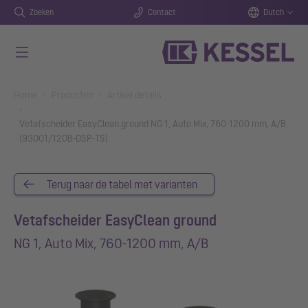
Zoeken
Contact
Dutch
Naar de hoofdinhoud gaan
You are here:
Home
Producten
Artikel details
Vetafscheider EasyClean ground NG 1, Auto Mix, 760-1200 mm, A/B
(93001/120B-DSP-TS)
Terug naar de tabel met varianten
Vetafscheider EasyClean ground
NG 1, Auto Mix, 760-1200 mm, A/B