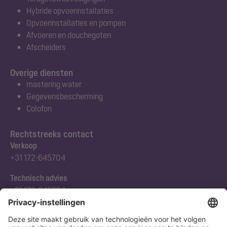
Hybride opvoerinstallaties
Opvoerinstallaties en pompen
Afvoeren en douchegoten
Afscheiders
Overige diensten
mastering water
Gegevensbescherming
Colofon
Rechtstreeks contact
Verkoop
+31 172-645704
Technisch advies
+31 172-645704
Abonneert u zich op onze nieuwsbrief