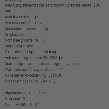
Aanwijzing inbouwdiepte: aardinbouw, vorstvrije diepte 1200
mm
Afsluitvoorziening: ja
Afvoervariant: Auto Mix
Schredder-mix-systeem: ja
Kijkglas: nee
Nominale grootte (NG): 1
SonicControl: nee
Zuigleiding: Ledigingsaansluiting
Vulvoorziening conform DIN 1988: ja
Soort lediging: automatisch reinigingssysteem
Watertoevoer: 2 magneetkleppen 1"
Monsternamevoorziening: Type NBG
Draagvermogen (DIN 19901): E2
Algemene karakteristieken
Materiaal: PE
Norm: EN 1825: 2004