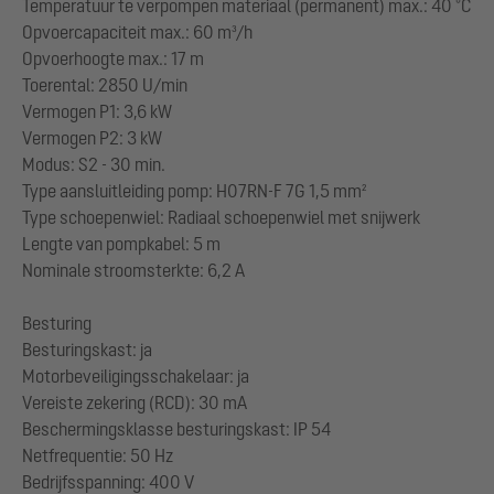
Temperatuur te verpompen materiaal (permanent) max.: 40 °C
Opvoercapaciteit max.: 60 m³/h
Opvoerhoogte max.: 17 m
Toerental: 2850 U/min
Vermogen P1: 3,6 kW
Vermogen P2: 3 kW
Modus: S2 - 30 min.
Type aansluitleiding pomp: H07RN-F 7G 1,5 mm²
Type schoepenwiel: Radiaal schoepenwiel met snijwerk
Lengte van pompkabel: 5 m
Nominale stroomsterkte: 6,2 A
Besturing
Besturingskast: ja
Motorbeveiligingsschakelaar: ja
Vereiste zekering (RCD): 30 mA
Beschermingsklasse besturingskast: IP 54
Netfrequentie: 50 Hz
Bedrijfsspanning: 400 V