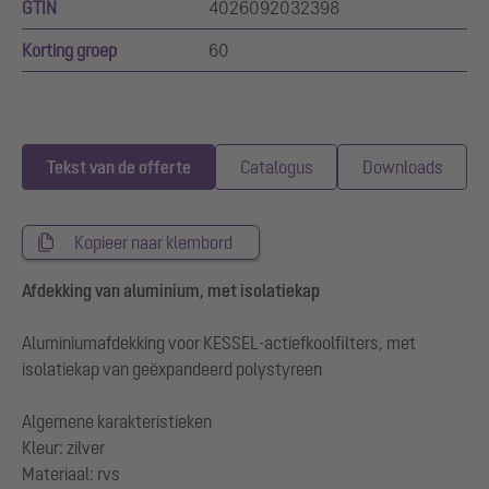
GTIN
4026092032398
Korting groep
60
Tekst van de offerte
Catalogus
Downloads
Kopieer naar klembord
Afdekking van aluminium, met isolatiekap
Aluminiumafdekking voor KESSEL-actiefkoolfilters, met
isolatiekap van geëxpandeerd polystyreen
Algemene karakteristieken
Kleur: zilver
Materiaal: rvs