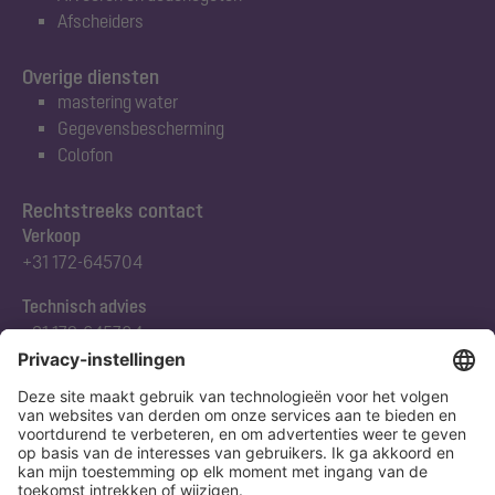
Afscheiders
Overige diensten
mastering water
Gegevensbescherming
Colofon
Rechtstreeks contact
Verkoop
+31 172-645704
Technisch advies
+31 172-645704
Abonneert u zich op onze nieuwsbrief
Nu aanmelden