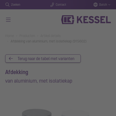
Zoeken
Contact
Dutch
Naar de hoofdinhoud gaan
You are here:
Home
Producten
Artikel details
Afdekking van aluminium, met isolatiekap (915602)
Terug naar de tabel met varianten
Afdekking
van aluminium, met isolatiekap