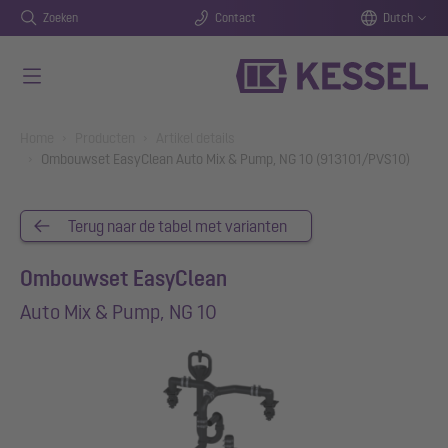
Zoeken
Contact
Dutch
Naar de hoofdinhoud gaan
You are here:
Home
Producten
Artikel details
Ombouwset EasyClean Auto Mix & Pump, NG 10 (913101/PVS10)
Terug naar de tabel met varianten
Ombouwset EasyClean
Auto Mix & Pump, NG 10