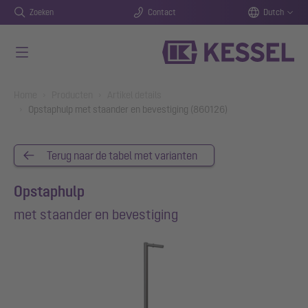
Zoeken
Contact
Dutch
Naar de hoofdinhoud gaan
You are here:
Home
Producten
Artikel details
Opstaphulp met staander en bevestiging (860126)
Terug naar de tabel met varianten
Opstaphulp
met staander en bevestiging