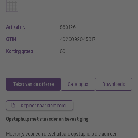
Artikel nr.
860126
GTIN
4026092045817
Korting groep
60
Tekst van de offerte
Catalogus
Downloads
Kopieer naar klembord
Opstaphulp met staander en bevestiging
Meerprijs voor een uitschuifbare opstaphulp die aan een