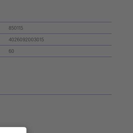
850115
4026092003015
60