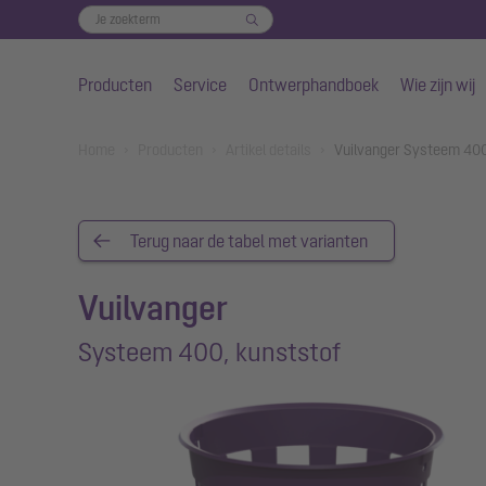
Producten
Service
Ontwerphandboek
Wie zijn wij
Naar de hoofdinhoud gaan
You are here:
Home
Producten
Artikel details
Vuilvanger Systeem 400
Terug naar de tabel met varianten
Vuilvanger
Systeem 400, kunststof