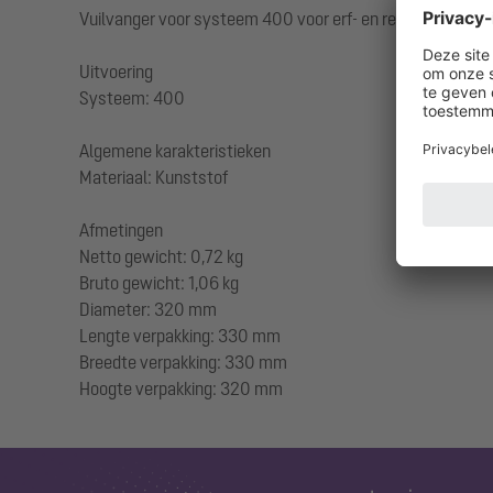
Vuilvanger voor systeem 400 voor erf- en regenafvoeren
Uitvoering
Systeem: 400
Algemene karakteristieken
Materiaal: Kunststof
Afmetingen
Netto gewicht: 0,72 kg
Bruto gewicht: 1,06 kg
Diameter: 320 mm
Lengte verpakking: 330 mm
Breedte verpakking: 330 mm