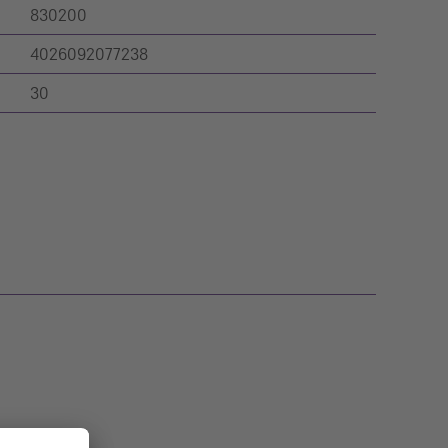
830200
4026092077238
30