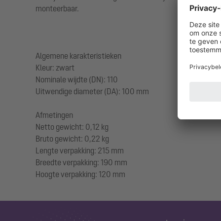
monteerbaar.
Algemene karakteristieken
Kleur: zwart
Nominale wijdte (DN): 110
Uitwendige diameter (DA): 100 mm
Afmetingen
Netto gewicht: 0,12 kg
Bruto gewicht: 0,22 kg
Lengte verpakking: 215 mm
Breedte verpakking: 190 mm