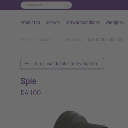
Producten
Service
Ontwerphandboek
Wie zijn wij
Naar de hoofdinhoud gaan
You are here:
Home
Producten
Artikel details
Spie DA 100 (830200)
Terug naar de tabel met varianten
Spie
DA 100