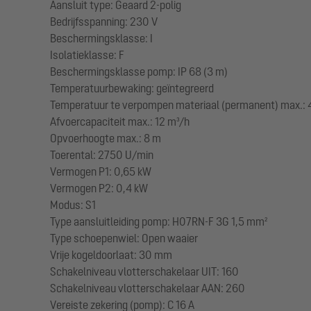
Aansluit type: Geaard 2-polig
Bedrijfsspanning: 230 V
Beschermingsklasse: I
Isolatieklasse: F
Beschermingsklasse pomp: IP 68 (3 m)
Temperatuurbewaking: geïntegreerd
Temperatuur te verpompen materiaal (permanent) max.: 
Afvoercapaciteit max.: 12 m³/h
Opvoerhoogte max.: 8 m
Toerental: 2750 U/min
Vermogen P1: 0,65 kW
Vermogen P2: 0,4 kW
Modus: S1
Type aansluitleiding pomp: H07RN-F 3G 1,5 mm²
Type schoepenwiel: Open waaier
Vrije kogeldoorlaat: 30 mm
Schakelniveau vlotterschakelaar UIT: 160
Schakelniveau vlotterschakelaar AAN: 260
Vereiste zekering (pomp): C 16 A