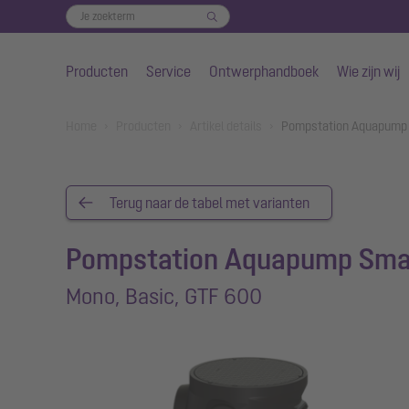
Producten
Service
Ontwerphandboek
Wie zijn wij
Naar de hoofdinhoud gaan
You are here:
Home
Producten
Artikel details
Pompstation Aquapump 
Terug naar de tabel met varianten
Pompstation Aquapump Sma
Mono, Basic, GTF 600