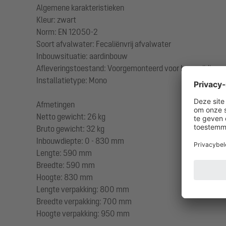
Algemene karakteristieken
Kleur: zwart
Norm: EN 12050-2
Soort afvalwater: Fecaliënvrij afvalwater
Inbouwsituatie: aardinbouw
Afleveringstoestand: Voorgemonteerd voor bouwzijdige mo
Installatietype: Mono
Afmetingen
Netto gewicht: 26 kg
Bruto gewicht: 32 kg
Inbouwdiepte: 0 - 830 mm
Lengte: 590 mm
Breedte: 590 mm
Hoogte: 830 mm
Lengte verpakking: 800 mm
Breedte verpakking: 700 mm
Hoogte verpakking: 950 mm