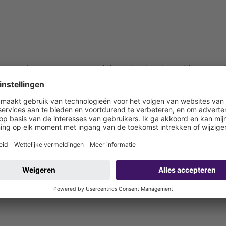
ntage (pompen, sensoren en de besturingskast bouwzijdig aan te sl