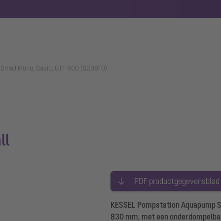
Small Mono, Basic, GTF 600 (829810)
ll
PDF productgegevensblad
KESSEL Pompstation Aquapump Smal
830 mm, met een onderdompelbare