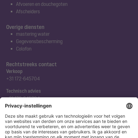
Afvoeren en douchegoten
Afscheiders
Overige diensten
mastering water
Gegevensbescherming
Colofon
Rechtstreeks contact
Verkoop
+31 172-645704
Technisch advies
+31 172-645704
Abonneert u zich op onze nieuwsbrief
Nu aanmelden