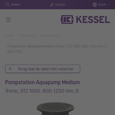
Zoeken
Contact
Dutch
Naar de hoofdinhoud gaan
You are here:
Home
Producten
Artikel details
Pompstation Aquapump Medium Tronic, STZ 1000, 800-1250 mm, D
(827711D)
Terug naar de tabel met varianten
Pompstation Aquapump Medium
Tronic, STZ 1000, 800-1250 mm, D