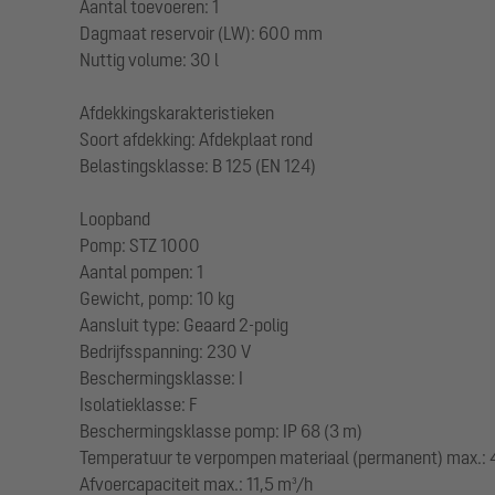
Aantal toevoeren: 1
Dagmaat reservoir (LW): 600 mm
Nuttig volume: 30 l
Afdekkingskarakteristieken
Soort afdekking: Afdekplaat rond
Belastingsklasse: B 125 (EN 124)
Loopband
Pomp: STZ 1000
Aantal pompen: 1
Gewicht, pomp: 10 kg
Aansluit type: Geaard 2-polig
Bedrijfsspanning: 230 V
Beschermingsklasse: I
Isolatieklasse: F
Beschermingsklasse pomp: IP 68 (3 m)
Temperatuur te verpompen materiaal (permanent) max.: 
Afvoercapaciteit max.: 11,5 m³/h