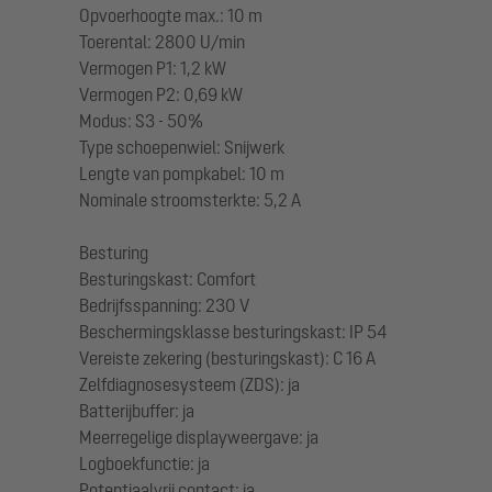
Opvoerhoogte max.: 10 m
Toerental: 2800 U/min
Vermogen P1: 1,2 kW
Vermogen P2: 0,69 kW
Modus: S3 - 50%
Type schoepenwiel: Snijwerk
Lengte van pompkabel: 10 m
Nominale stroomsterkte: 5,2 A
Besturing
Besturingskast: Comfort
Bedrijfsspanning: 230 V
Beschermingsklasse besturingskast: IP 54
Vereiste zekering (besturingskast): C 16 A
Zelfdiagnosesysteem (ZDS): ja
Batterijbuffer: ja
Meerregelige displayweergave: ja
Logboekfunctie: ja
Potentiaalvrij contact: ja