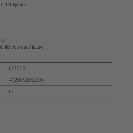
TZ 1000 pomp
tuk
hikt voor aardinbouw
827711B
4026092052105
60