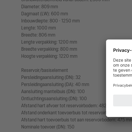
Diameter: 809 mm
Dagmaat (LW): 600 mm
Inbouwdiepte: 800 - 1250 mm
Lengte: 1000 mm
Breedte: 806 mm
Lengte verpakking: 1200 mm
Breedte verpakking: 800 mm
Hoogte verpakking: 1220 mm
Reservoir/basiselement
Persleidingaansluiting (DN): 32
Persleidingaansluiting (DA): 40 mm
Aansluiting mantelbuis (DN): 100
Ontluchtingsaansluiting (DN): 100
Afstand hart afvoer tot reservoirbodem: 482 mm
Afstand onderkant toevoerbuis tot reservoirbodem: 400
Afstand hart toevoerbuis tot aan reservoirbodem: 475 m
Nominale toevoer (DN): 150