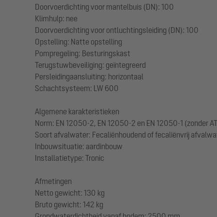
Doorvoerdichting voor mantelbuis (DN): 100
Klimhulp: nee
Doorvoerdichting voor ontluchtingsleiding (DN): 100
Opstelling: Natte opstelling
Pompregeling: Besturingskast
Terugstuwbeveiliging: geïntegreerd
Persleidingaansluiting: horizontaal
Schachtsysteem: LW 600
Algemene karakteristieken
Norm: EN 12050-2, EN 12050-2 en EN 12050-1 (zonder AT
Soort afvalwater: Fecaliënhoudend of fecaliënvrij afvalwa
Inbouwsituatie: aardinbouw
Installatietype: Tronic
Afmetingen
Netto gewicht: 130 kg
Bruto gewicht: 142 kg
Grondwaterdichtheid vanaf bodem: 2500 mm