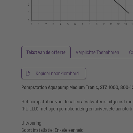
Tekst van de offerte
Verplichte Toebehoren
C
Kopieer naar klembord
Pompstation Aquapump Medium Tronic, STZ 1000, 800-
Het pompstation voor fecaliën afvalwater is uitgerust 
(PE-LLD) met open pompbehuizing en universele aansluitm
Uitvoering
Soort installatie: Enkele eenheid