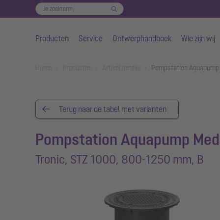
Producten
Service
Ontwerphandboek
Wie zijn wij
Naar de hoofdinhoud gaan
You are here:
Home
Producten
Artikel details
Pompstation Aquapump 
Terug naar de tabel met varianten
Pompstation Aquapump Med
Tronic, STZ 1000, 800-1250 mm, B