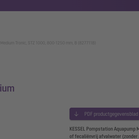
Medium Tronic, STZ 1000, 800-1250 mm, B (827711B)
ium
PDF productgegevensblad
KESSEL Pompstation Aquapump Med
of fecaliënvrij afvalwater (zonde