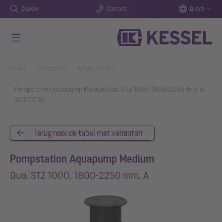
Zoeken
Contact
Dutch
Naar de hoofdinhoud gaan
You are here:
Home
Producten
Artikel details
Pompstation Aquapump Medium Duo, STZ 1000, 1800-2250 mm, A
(826731A)
Terug naar de tabel met varianten
Pompstation Aquapump Medium
Duo, STZ 1000, 1800-2250 mm, A