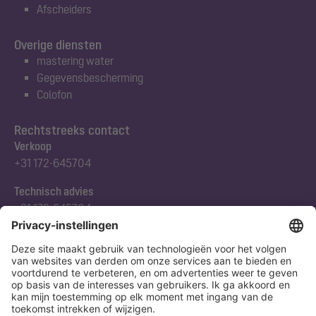
Afscheiders
Overige diensten
mastering water
Gegevensbescherming
Colofon
Rechtstreeks contact
Verkoop
+31 172-645704
Technisch advies
+31 172-645704
Abonneert u zich op onze nieuwsbrief
Nu aanmelden