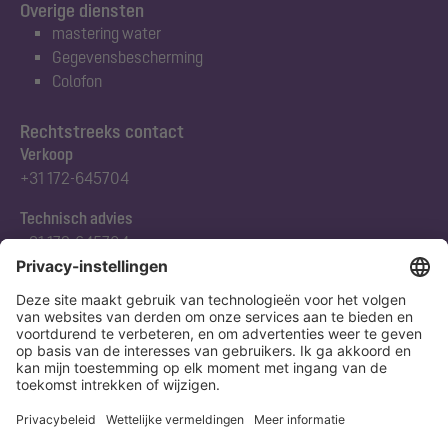
Overige diensten
mastering water
Gegevensbescherming
Colofon
Rechtstreeks contact
Verkoop
+31 172-645704
Technisch advies
+31 172-645704
Abonneert u zich op onze nieuwsbrief
Nu aanmelden