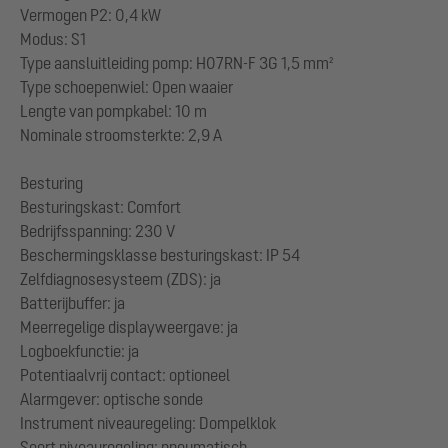
Vermogen P2: 0,4 kW
Modus: S1
Type aansluitleiding pomp: H07RN-F 3G 1,5 mm²
Type schoepenwiel: Open waaier
Lengte van pompkabel: 10 m
Nominale stroomsterkte: 2,9 A
Besturing
Besturingskast: Comfort
Bedrijfsspanning: 230 V
Beschermingsklasse besturingskast: IP 54
Zelfdiagnosesysteem (ZDS): ja
Batterijbuffer: ja
Meerregelige displayweergave: ja
Logboekfunctie: ja
Potentiaalvrij contact: optioneel
Alarmgever: optische sonde
Instrument niveauregeling: Dompelklok
Soort niveauregeling: pneumatisch