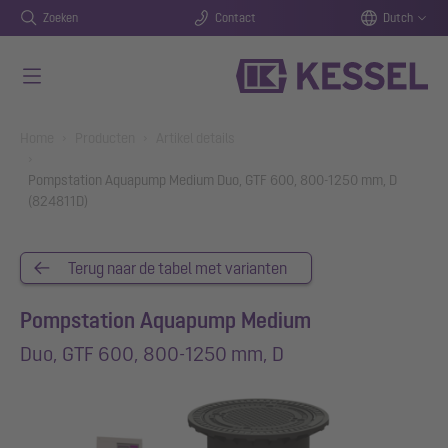
Zoeken
Contact
Dutch
Naar de hoofdinhoud gaan
You are here:
Home
Producten
Artikel details
Pompstation Aquapump Medium Duo, GTF 600, 800-1250 mm, D
(824811D)
Terug naar de tabel met varianten
Pompstation Aquapump Medium
Duo, GTF 600, 800-1250 mm, D