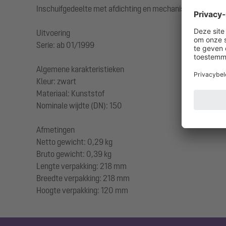
Inschuifgedeelte met afdichting en mechanische 3-traps 
Uitvoering
Serie: ab 01/1999
Algemene karakteristieken
Kleur: zwart
Materiaal: Kunststof
Nominale wijdte (DN): 150
Afmetingen
Netto gewicht: 0,29 kg
Bruto gewicht: 0,39 kg
Lengte verpakking: 218 mm
Breedte verpakking: 218 mm