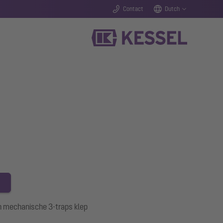
Contact
Dutch
n mechanische 3-traps klep