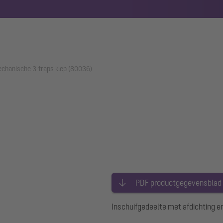
echanische 3-traps klep (80036)
PDF productgegevensblad
Inschuifgedeelte met afdichting e