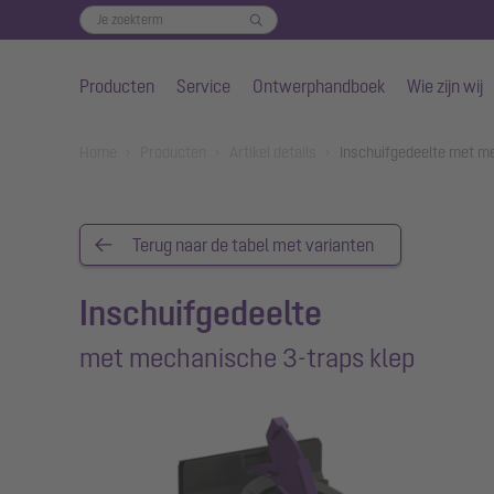
Producten
Service
Ontwerphandboek
Wie zijn wij
Naar de hoofdinhoud gaan
You are here:
Home
Producten
Artikel details
Inschuifgedeelte met m
Terug naar de tabel met varianten
Inschuifgedeelte
met mechanische 3-traps klep