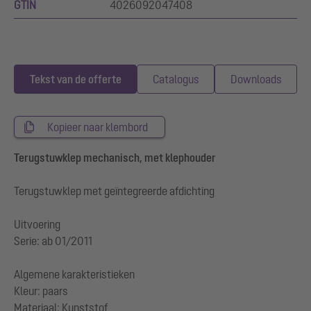
GTIN
4026092047408
Tekst van de offerte
Catalogus
Downloads
Kopieer naar klembord
Terugstuwklep mechanisch, met klephouder
Terugstuwklep met geïntegreerde afdichting
Uitvoering
Serie: ab 01/2011
Algemene karakteristieken
Kleur: paars
Materiaal: Kunststof