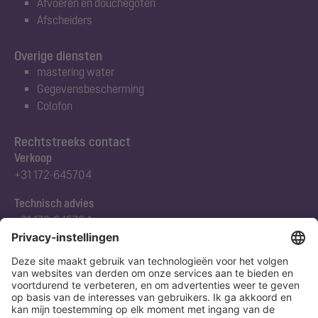
Afvoeren en douchegoten
Afscheiders
Overige diensten
mastering water
Gegevensbescherming
Colofon
Rechtstreeks contact
Verkoop
+31 172-645704
Technisch advies
+31 172-645704
Abonneert u zich op onze nieuwsbrief
Nu aanmelden