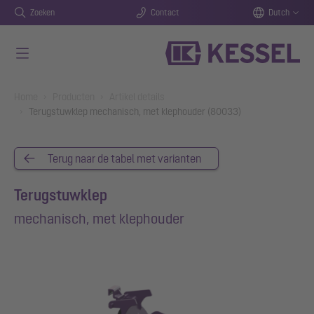
Zoeken
Contact
Dutch
Naar de hoofdinhoud gaan
You are here:
Home
Producten
Artikel details
Terugstuwklep mechanisch, met klephouder (80033)
Terug naar de tabel met varianten
Terugstuwklep
mechanisch, met klephouder