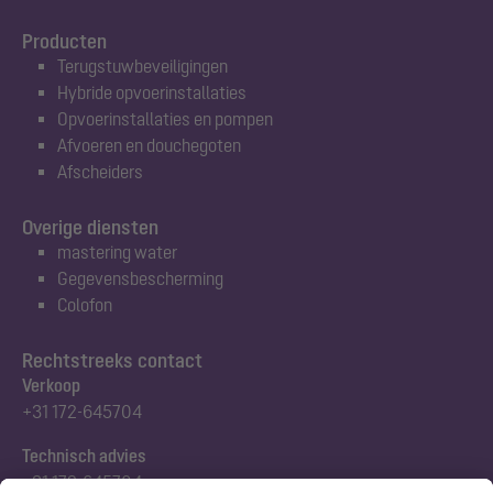
Producten
Terugstuwbeveiligingen
Hybride opvoerinstallaties
Opvoerinstallaties en pompen
Afvoeren en douchegoten
Afscheiders
Overige diensten
mastering water
Gegevensbescherming
Colofon
Rechtstreeks contact
Verkoop
+31 172-645704
Technisch advies
+31 172-645704