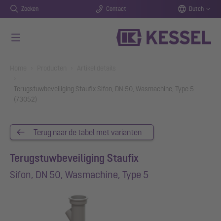
Zoeken
Contact
Dutch
Naar de hoofdinhoud gaan
You are here:
Home
Producten
Artikel details
Terugstuwbeveiliging Staufix Sifon, DN 50, Wasmachine, Type 5
(73052)
Terug naar de tabel met varianten
Terugstuwbeveiliging Staufix
Sifon, DN 50, Wasmachine, Type 5