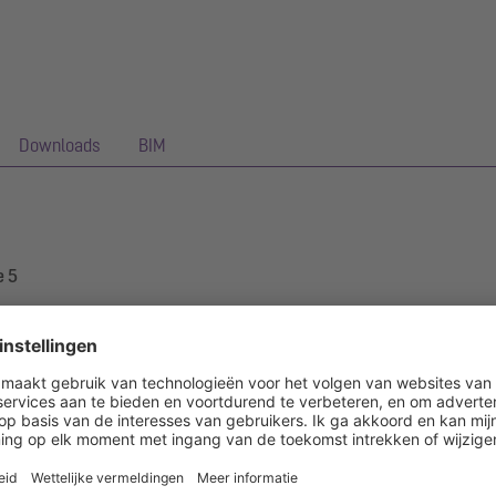
Downloads
BIM
e 5
itgerust met twee mechanische kleppen die bij terugstuwing automatis