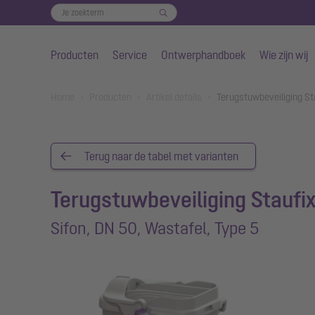
Producten
Service
Ontwerphandboek
Wie zijn wij
Naar de hoofdinhoud gaan
You are here:
Home
Producten
Artikel details
Terugstuwbeveiliging St
Terug naar de tabel met varianten
Terugstuwbeveiliging Staufi
Sifon, DN 50, Wastafel, Type 5