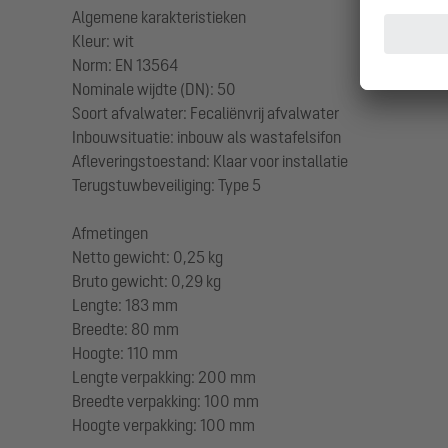
Algemene karakteristieken
Kleur: wit
Norm: EN 13564
Nominale wijdte (DN): 50
Soort afvalwater: Fecaliënvrij afvalwater
Inbouwsituatie: inbouw als wastafelsifon
Afleveringstoestand: Klaar voor installatie
Terugstuwbeveiliging: Type 5
Afmetingen
Netto gewicht: 0,25 kg
Bruto gewicht: 0,29 kg
Lengte: 183 mm
Breedte: 80 mm
Hoogte: 110 mm
Lengte verpakking: 200 mm
Breedte verpakking: 100 mm
Hoogte verpakking: 100 mm