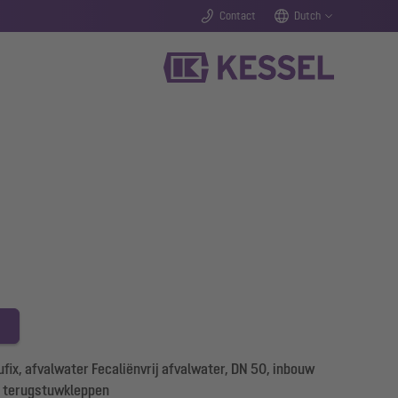
Contact
Dutch
ix, afvalwater Fecaliënvrij afvalwater, DN 50, inbouw
e terugstuwkleppen