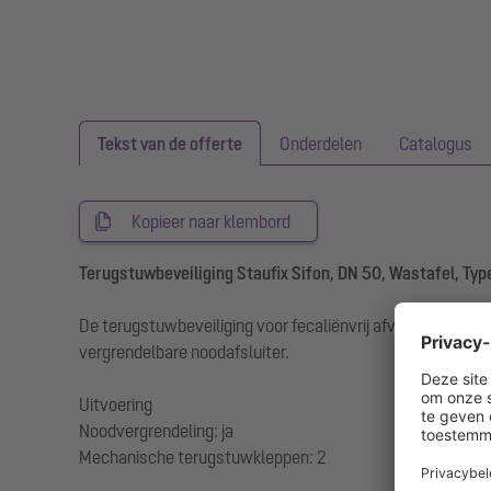
Tekst van de offerte
Onderdelen
Catalogus
Kopieer naar klembord
Terugstuwbeveiliging Staufix Sifon, DN 50, Wastafel, Typ
De terugstuwbeveiliging voor fecaliënvrij afvalwater is u
vergrendelbare noodafsluiter.
Uitvoering
Noodvergrendeling: ja
Mechanische terugstuwkleppen: 2