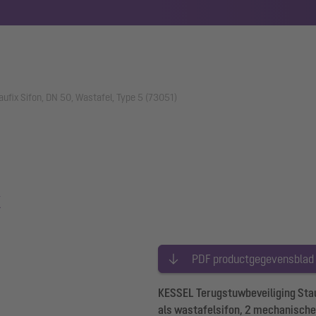
aufix Sifon, DN 50, Wastafel, Type 5 (73051)
x
PDF productgegevensblad
KESSEL Terugstuwbeveiliging Stauf
als wastafelsifon, 2 mechanisch