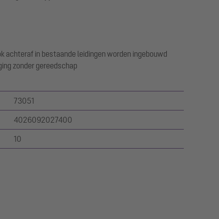
ook achteraf in bestaande leidingen worden ingebouwd
iging zonder gereedschap
73051
4026092027400
10