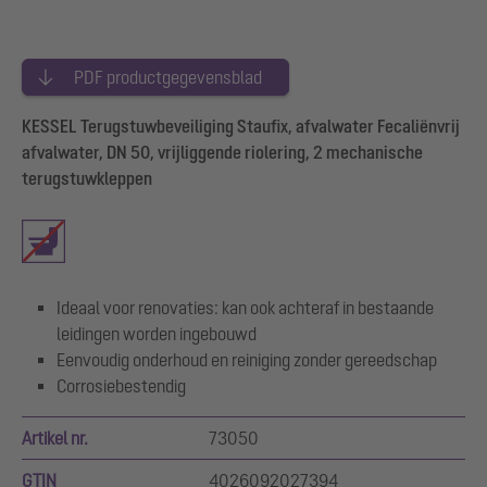
PDF productgegevensblad
KESSEL Terugstuwbeveiliging Staufix, afvalwater Fecaliënvrij
afvalwater, DN 50, vrijliggende riolering, 2 mechanische
terugstuwkleppen
Ideaal voor renovaties: kan ook achteraf in bestaande
leidingen worden ingebouwd
Eenvoudig onderhoud en reiniging zonder gereedschap
Corrosiebestendig
Artikel nr.
73050
GTIN
4026092027394