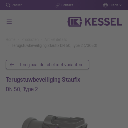
Zoeken
Contact
Dutch
Naar de hoofdinhoud gaan
You are here:
Home
Producten
Artikel details
Terugstuwbeveiliging Staufix DN 50, Type 2 (73050)
Terug naar de tabel met varianten
Terugstuwbeveiliging Staufix
DN 50, Type 2