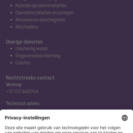
Hybride opvoerinstallaties
Opvoerinstallaties en pompen
Afvoeren en douchegoten
Afscheiders
Overige diensten
mastering water
Gegevensbescherming
Colofon
Rechtstreeks contact
Verkoop
+31 172-645704
Technisch advies
+31 172-645704
Abonneert u zich op onze nieuwsbrief