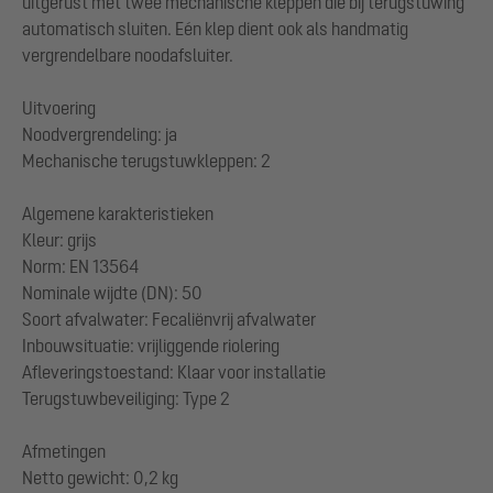
uitgerust met twee mechanische kleppen die bij terugstuwing
automatisch sluiten. Eén klep dient ook als handmatig
vergrendelbare noodafsluiter.
Uitvoering
Noodvergrendeling: ja
Mechanische terugstuwkleppen: 2
Algemene karakteristieken
Kleur: grijs
Norm: EN 13564
Nominale wijdte (DN): 50
Soort afvalwater: Fecaliënvrij afvalwater
Inbouwsituatie: vrijliggende riolering
Afleveringstoestand: Klaar voor installatie
Terugstuwbeveiliging: Type 2
Afmetingen
Netto gewicht: 0,2 kg