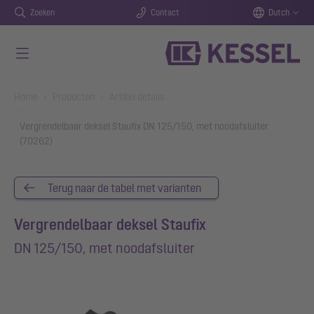
Zoeken
Contact
Dutch
Naar de hoofdinhoud gaan
You are here:
Home
Producten
Artikel details
Vergrendelbaar deksel Staufix DN 125/150, met noodafsluiter
(70262)
Terug naar de tabel met varianten
Vergrendelbaar deksel Staufix
DN 125/150, met noodafsluiter