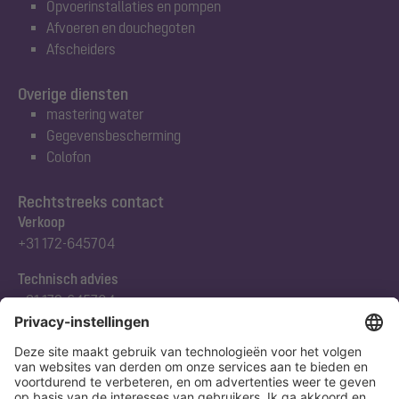
Opvoerinstallaties en pompen
Afvoeren en douchegoten
Afscheiders
Overige diensten
mastering water
Gegevensbescherming
Colofon
Rechtstreeks contact
Verkoop
+31 172-645704
Technisch advies
+31 172-645704
Abonneert u zich op onze nieuwsbrief
Nu aanmelden