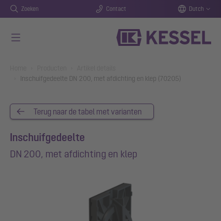
Zoeken
Contact
Dutch
Naar de hoofdinhoud gaan
You are here:
Home
Producten
Artikel details
Inschuifgedeelte DN 200, met afdichting en klep (70205)
Terug naar de tabel met varianten
Inschuifgedeelte
DN 200, met afdichting en klep