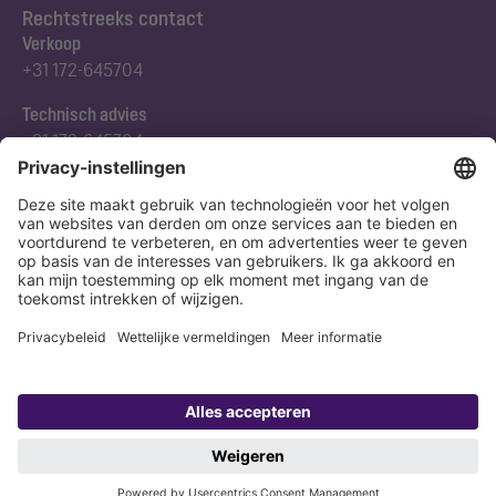
Rechtstreeks contact
Verkoop
+31 172-645704
Technisch advies
+31 172-645704
Abonneert u zich op onze nieuwsbrief
Nu aanmelden
Verklaring
Colofon
Copyright 1998-2026 KESSEL SE + Co. KG, Bahnhofstraße 31, 85101 Lenting,
Deutschland