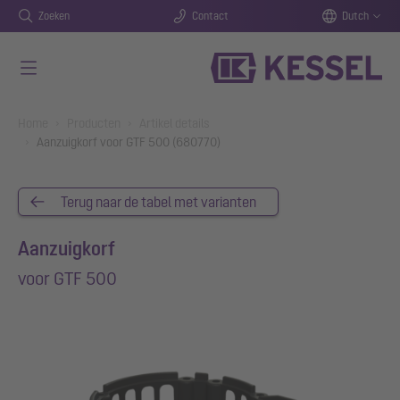
Zoeken
Contact
Dutch
Naar de hoofdinhoud gaan
You are here:
Home
Producten
Artikel details
Aanzuigkorf voor GTF 500 (680770)
Terug naar de tabel met varianten
Aanzuigkorf
voor GTF 500