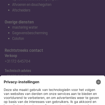
Afvoeren en douchegoten
Afscheiders
Overige diensten
mastering water
Gegevensbescherming
Colofon
Rechtstreeks contact
Verkoop
+31 172-645704
Technisch advies
+31 172-645704
Abonneert u zich op onze nieuwsbrief
Nu aanmelden