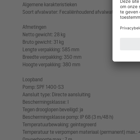
Algemene karakteristieken
Soort afvalwater: Fecaliënhoudend afvalwater
Afmetingen
Netto gewicht: 28 kg
Bruto gewicht: 31 kg
Lengte verpakking: 585 mm
Breedte verpakking: 350 mm
Hoogte verpakking: 380 mm
Loopband
Pomp: SPF 1400-S3
Aansluit type: Directe aansluiting
Beschermingsklasse: I
Tegen drooglopen beveiligd: ja
Beschermingsklasse pomp: IP 68 (3 m/48 h)
Temperatuurbewaking: geïntegreerd
Temperatuur te verpompen materiaal (permanent) max.: 
Opvoerhoogte max.: 7 m