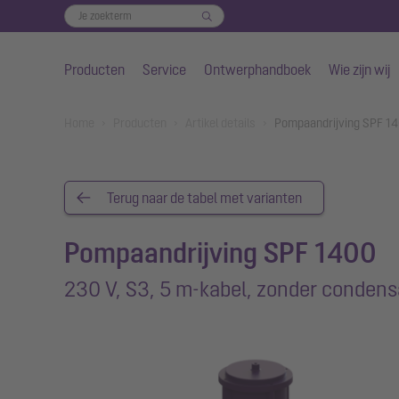
Producten
Service
Ontwerphandboek
Wie zijn wij
Naar de hoofdinhoud gaan
You are here:
Home
Producten
Artikel details
Pompaandrijving SPF 14
Terug naar de tabel met varianten
Pompaandrijving SPF 1400
230 V, S3, 5 m-kabel, zonder condens