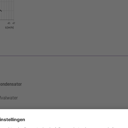
 condensator
fvalwater