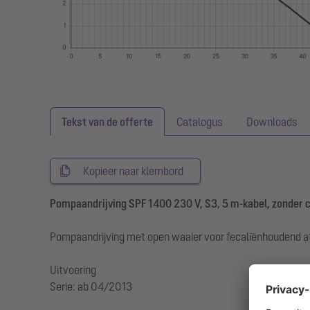
Tekst van de offerte
Catalogus
Downloads
Kopieer naar klembord
Pompaandrijving SPF 1400 230 V, S3, 5 m-kabel, zonder
Pompaandrijving met open waaier voor fecaliënhoudend a
Uitvoering
Serie: ab 04/2013