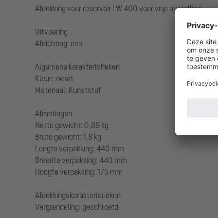
Afdekking voor reservoir LW 400 voor vrije opstelling
Uitvoering
Afdichting: nee
Algemene karakteristieken
Kleur: zwart
Materiaal: Kunststof
Afmetingen
Netto gewicht: 0,89 kg
Bruto gewicht: 1,8 kg
Lengte verpakking: 440 mm
Breedte verpakking: 440 mm
Hoogte verpakking: 175 mm
Afdekkingskarakteristieken