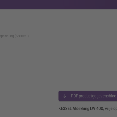
opstelling (680031)
PDF productgegevensblad
KESSEL Afdekking LW 400, vrije op