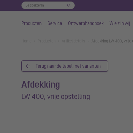
Producten
Service
Ontwerphandboek
Wie zijn wij
Naar de hoofdinhoud gaan
You are here:
Home
Producten
Artikel details
Afdekking LW 400, vrije 
Terug naar de tabel met varianten
Afdekking
LW 400, vrije opstelling