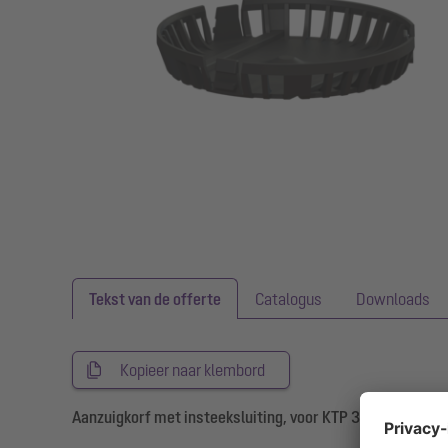
Tekst van de offerte
Catalogus
Downloads
Kopieer naar klembord
Aanzuigkorf met insteeksluiting, voor KTP 300