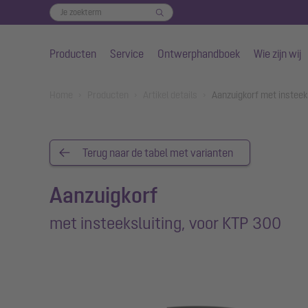
Producten
Service
Ontwerphandboek
Wie zijn wij
Naar de hoofdinhoud gaan
You are here:
Home
Producten
Artikel details
Aanzuigkorf met insteek
Terug naar de tabel met varianten
Aanzuigkorf
met insteeksluiting, voor KTP 300