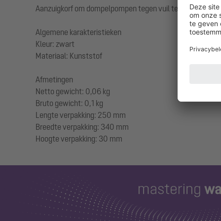
Aanzuigkorf om dompelpompen tegen vuil te beschermen
Algemene karakteristieken
Kleur: zwart
Materiaal: Kunststof
Afmetingen
Netto gewicht: 0,06 kg
Bruto gewicht: 0,1 kg
Lengte verpakking: 250 mm
Breedte verpakking: 340 mm