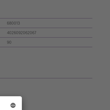
680013
4026092062067
90