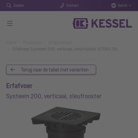
Zoeken
Contact
Dutch
Naar de hoofdinhoud gaan
You are here:
Home
Producten
Artikel details
Erfafvoer Systeem 200, verticaal, sleufrooster (67060.30)
Terug naar de tabel met varianten
Erfafvoer
Systeem 200, verticaal, sleufrooster