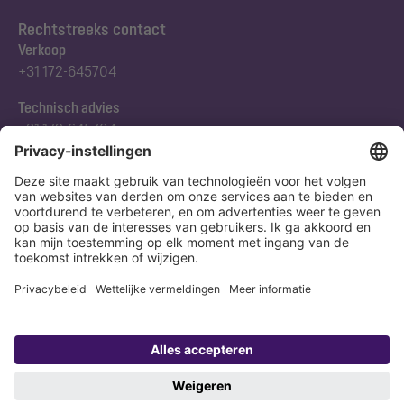
Rechtstreeks contact
Verkoop
+31 172-645704
Technisch advies
+31 172-645704
Abonneert u zich op onze nieuwsbrief
Nu aanmelden
Verklaring
Colofon
Copyright 1998-2026 KESSEL SE + Co. KG, Bahnhofstraße 31, 85101 Lenting,
Deutschland